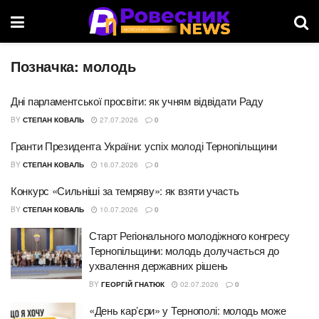
Позначка:
молодь
Дні парламентської просвіти: як учням відвідати Раду
BY
СТЕПАН КОВАЛЬ
27.07.2026
0
Гранти Президента України: успіх молоді Тернопільщини
BY
СТЕПАН КОВАЛЬ
16.07.2026
0
Конкурс «Сильніші за темряву»: як взяти участь
BY
СТЕПАН КОВАЛЬ
10.07.2026
0
Старт Регіонального молодіжного конгресу
Тернопільщини: молодь долучається до
ухвалення державних рішень
BY
ГЕОРГІЙ ГНАТЮК
02.07.2026
0
«День кар’єри» у Тернополі: молодь може