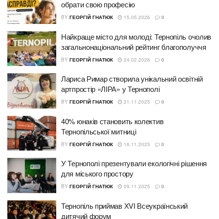
обрати свою професію
BY
ГЕОРГІЙ ГНАТЮК
15.05.2026
0
Найкраще місто для молоді: Тернопіль очолив
загальнонаціональний рейтинг благополуччя
BY
ГЕОРГІЙ ГНАТЮК
24.02.2026
0
Лариса Римар створила унікальний освітній
артпростір «ЛІРА» у Тернополі
BY
ГЕОРГІЙ ГНАТЮК
21.11.2025
0
40% юнаків становить колектив
Тернопільської митниці
BY
ГЕОРГІЙ ГНАТЮК
16.11.2025
0
У Тернополі презентували екологічні рішення
для міського простору
BY
ГЕОРГІЙ ГНАТЮК
09.11.2025
0
Тернопіль приймав ХVI Всеукраїнський
дитячий форум