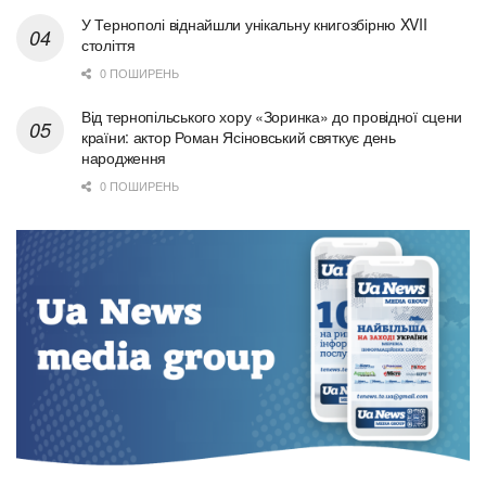
У Тернополі віднайшли унікальну книгозбірню XVII
століття
0 ПОШИРЕНЬ
Від тернопільського хору «Зоринка» до провідної сцени
країни: актор Роман Ясіновський святкує день
народження
0 ПОШИРЕНЬ