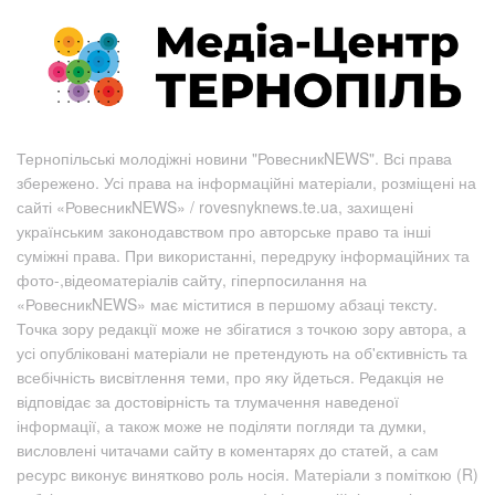
Тернопільські молодіжні новини "РовесникNEWS". Всі права
збережено. Усі права на інформаційні матеріали, розміщені на
сайті «РовесникNEWS» / rovesnyknews.te.ua, захищені
українським законодавством про авторське право та інші
суміжні права. При використанні, передруку інформаційних та
фото-,відеоматеріалів сайту, гіперпосилання на
«РовесникNEWS» має міститися в першому абзаці тексту.
Точка зору редакції може не збігатися з точкою зору автора, а
усі опубліковані матеріали не претендують на об'єктивність та
всебічність висвітлення теми, про яку йдеться. Редакція не
відповідає за достовірність та тлумачення наведеної
інформації, а також може не поділяти погляди та думки,
висловлені читачами сайту в коментарях до статей, а сам
ресурс виконує винятково роль носія. Матеріали з поміткою (R)