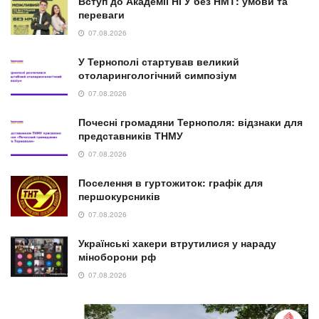
Вступ до Академії НГУ без НМТ: умови та
переваги
07.08.2026
У Тернополі стартував великий
отоларингологічний симпозіум
07.08.2026
Почесні громадяни Тернополя: відзнаки для
представників ТНМУ
07.08.2026
Поселення в гуртожиток: графік для
першокурсників
07.08.2026
Українські хакери втрутилися у нараду
міноборони рф
07.08.2026