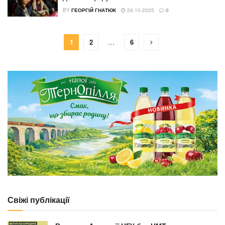
BY
ГЕОРГІЙ ГНАТЮК
26.10.2025
0
1
2
…
6
Свіжі публікації