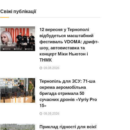
Свіжі публікації
12 вересня у Тернополі
відбудеться масштабний
фестиваль VDOMA: дрифт-
шоу, автовиставка та
концерт Міки Ньютон і
ТНМК
09.08.2026
Тернопіль для ЗСУ: 71-ша
окрема аеромобільна
бригада отримала 50
сучасних дронів «Vyriy Pro
15»
08.08.2026
Приклад гідності для всієї