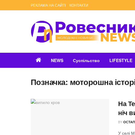
РЕКЛАМА НА САЙТІ
КОНТАКТИ
NEWS
Суспільство
LIFESTYLE
Позначка:
моторошна істор
На Те
ніч 
BY
ОСТАП
У селі М