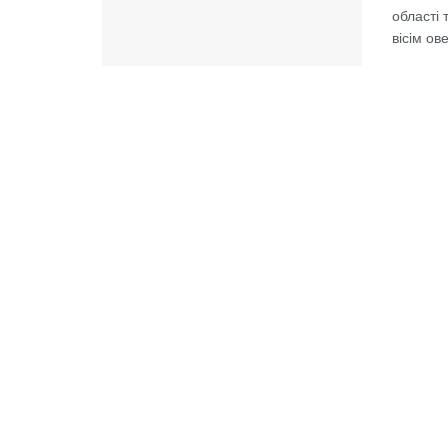
області 
вісім ове