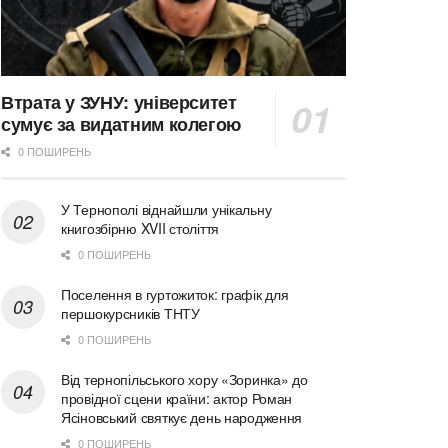
Втрата у ЗУНУ: університет
сумує за видатним колегою
0 ПОШИРЕНЬ
У Тернополі віднайшли унікальну
книгозбірню XVII століття
0 ПОШИРЕНЬ
Поселення в гуртожиток: графік для
першокурсників ТНТУ
0 ПОШИРЕНЬ
Від тернопільського хору «Зоринка» до
провідної сцени країни: актор Роман
Ясіновський святкує день народження
0 ПОШИРЕНЬ