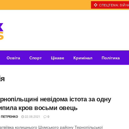
СПЕЦТЕМА: ВІЙНА
Освіта
Спорт
Цікаве
Кримінал
Політика
ія
рнопільщині невідома істота за одну
випила кров восьми овець
22.08.2021
 ПЕТРЕНКО
0
атвіївка колишнього Шумського району Тернопільської