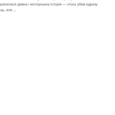
трапилася дивна і моторошна історія — хтось убив одразу
ць, але ...