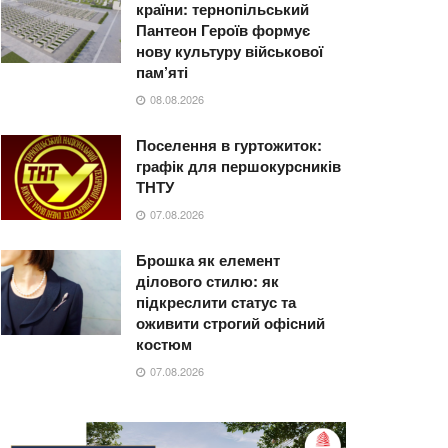
країни: тернопільський
Пантеон Героїв формує
нову культуру військової
пам’яті
08.08.2026
Поселення в гуртожиток:
графік для першокурсників
ТНТУ
07.08.2026
Брошка як елемент
ділового стилю: як
підкреслити статус та
оживити строгий офісний
костюм
07.08.2026