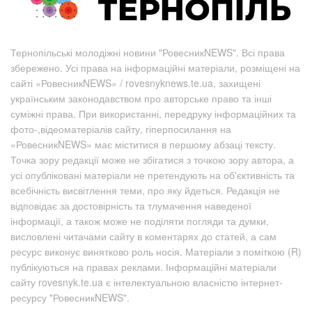
Тернопільські молодіжні новини "РовесникNEWS". Всі права
збережено. Усі права на інформаційні матеріали, розміщені на
сайті «РовесникNEWS» / rovesnyknews.te.ua, захищені
українським законодавством про авторське право та інші
суміжні права. При використанні, передруку інформаційних та
фото-,відеоматеріалів сайту, гіперпосилання на
«РовесникNEWS» має міститися в першому абзаці тексту.
Точка зору редакції може не збігатися з точкою зору автора, а
усі опубліковані матеріали не претендують на об'єктивність та
всебічність висвітлення теми, про яку йдеться. Редакція не
відповідає за достовірність та тлумачення наведеної
інформації, а також може не поділяти погляди та думки,
висловлені читачами сайту в коментарях до статей, а сам
ресурс виконує винятково роль носія. Матеріали з поміткою (R)
публікуються на правах реклами. Інформаційні матеріали
сайту rovesnyk.te.ua є інтелектуальною власністю інтернет-
ресурсу "РовесникNEWS".