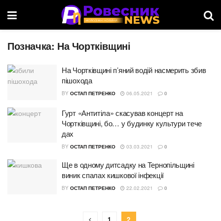
Позначка:
На Чортківщині
На Чортківщині п’яний водій насмерить збив
пішохода
BY
ОСТАП ПЕТРЕНКО
06.05.2021
0
Гурт «Антитіла» скасував концерт на
Чортківщині, бо… у будинку культури тече
дах
BY
ОСТАП ПЕТРЕНКО
03.03.2021
0
Ще в одному дитсадку на Тернопільщині
виник спалах кишкової інфекції
BY
ОСТАП ПЕТРЕНКО
22.02.2021
0
1
2