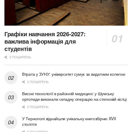
Графіки навчання 2026-2027:
важлива інформація для
студентів
0 ПОШИРЕНЬ
Втрата у ЗУНУ: університет сумує за видатним колегою
0 ПОШИРЕНЬ
Високі технології в районній медицині: у Шумську
ортопеди виконали складну операцію на стегновій кістці
0 ПОШИРЕНЬ
У Тернополі віднайшли унікальну книгозбірню XVII
століття
0 ПОШИРЕНЬ