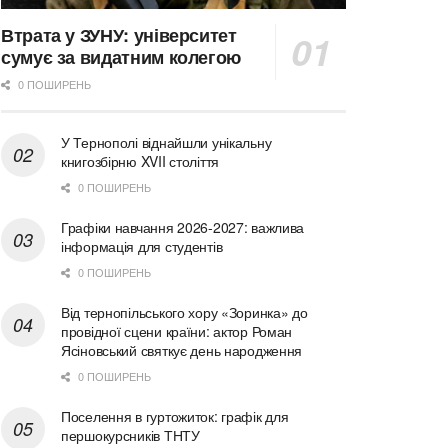
Втрата у ЗУНУ: університет
сумує за видатним колегою
0 ПОШИРЕНЬ
У Тернополі віднайшли унікальну
книгозбірню XVII століття
0 ПОШИРЕНЬ
Графіки навчання 2026-2027: важлива
інформація для студентів
0 ПОШИРЕНЬ
Від тернопільського хору «Зоринка» до
провідної сцени країни: актор Роман
Ясіновський святкує день народження
0 ПОШИРЕНЬ
Поселення в гуртожиток: графік для
першокурсників ТНТУ