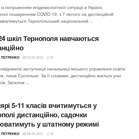
у із погіршенням епідеміологічної ситуації в Україні,
еної поширенням COVID-19, з 7 лютого на дистанційній
вчатимуться Тернопільський національний ...
 24 шкіл Тернополя навчаються
анційно
03.02.2022
 ПЕТРЕНКО
0
овідомила заступниця начальниці міського управління освіти
м, пише Суспільне За її словами, дистанційно вчаться учні
сів. Загалом ...
рі 5-11 класів вчитимуться у
ополі дистанційно, садочки
юватимуть у штатному режимі
28.03.2021
 ПЕТРЕНКО
0