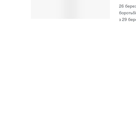
26 берез
боротьб
з 29 бере