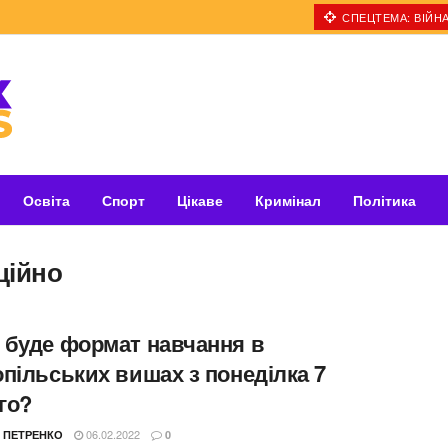
СПЕЦТЕМА: ВІЙНА
Освіта
Спорт
Цікаве
Кримінал
Політика
ційно
 буде формат навчання в
опільських вишах з понеділка 7
го?
06.02.2022
 ПЕТРЕНКО
0