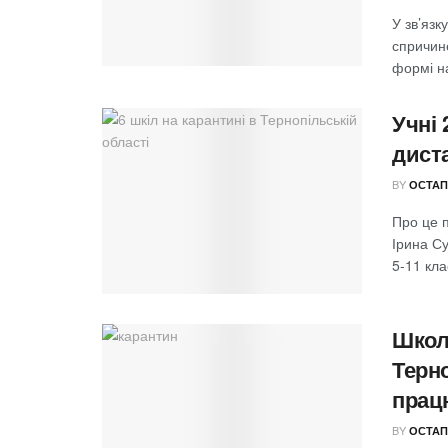
У зв’язк
спричин
формі на
Учні
дист
BY
ОСТАП
Про це п
Ірина Су
5-11 кла
Школя
Терн
прац
BY
ОСТАП