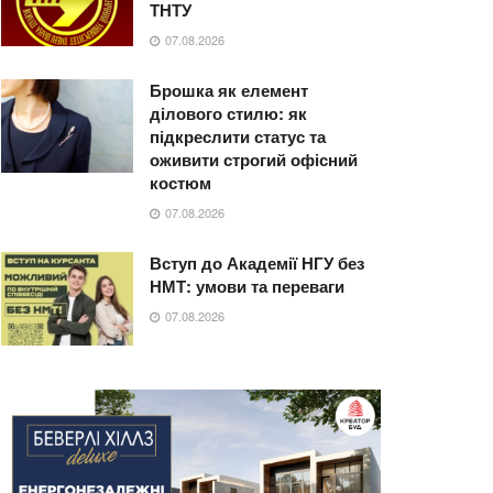
ТНТУ
07.08.2026
Брошка як елемент
ділового стилю: як
підкреслити статус та
оживити строгий офісний
костюм
07.08.2026
Вступ до Академії НГУ без
НМТ: умови та переваги
07.08.2026