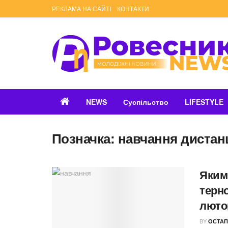
РЕКЛАМА НА САЙТІ
КОНТАКТИ
NEWS
Суспільство
LIFESTYLE
Позначка:
навчання дистан
Яким
терн
люто
BY
ОСТАП