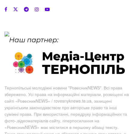
Тернопільські молодіжні новини "РовесникNEWS". Всі права
збережено. Усі права на інформаційні матеріали, розміщені на
сайті «РовесникNEWS» / rovesnyknews.te.ua, захищені
українським законодавством про авторське право та інші
суміжні права. При використанні, передруку інформаційних та
фото-,відеоматеріалів сайту, гіперпосилання на
«РовесникNEWS» має міститися в першому абзаці тексту.
Точка зору редакції може не збігатися з точкою зору автора, а