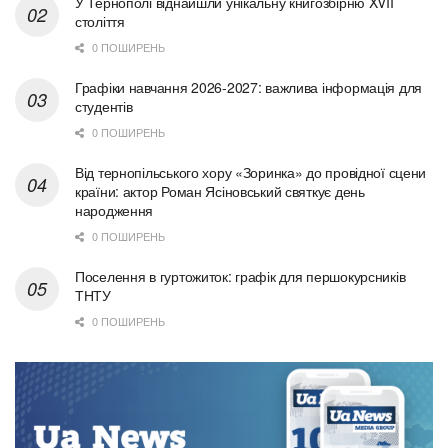
У Тернополі віднайшли унікальну книгозбірню XVII
століття
0 ПОШИРЕНЬ
Графіки навчання 2026-2027: важлива інформація для
студентів
0 ПОШИРЕНЬ
Від тернопільського хору «Зоринка» до провідної сцени
країни: актор Роман Ясіновський святкує день
народження
0 ПОШИРЕНЬ
Поселення в гуртожиток: графік для першокурсників
ТНТУ
0 ПОШИРЕНЬ