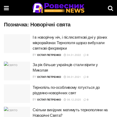
Позначка:
Новорічні свята
І в новорічну ніч, і післясвяткові дні у різних
мікрорайонах Тернополя щораз вибухали
святкові феєрверки
BY
ОСТАП ПЕТРЕНКО
04.01.2022
0
За рік більше українців стали вірити у
Миколая
BY
ОСТАП ПЕТРЕНКО
08.01.2021
0
Тернопіль по-особливому готується до
різдвяно-новорічних свят
BY
ОСТАП ПЕТРЕНКО
08.12.2020
0
Скільки вихідних матимуть тернополяни на
Новорічні Свята?