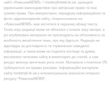
сайті «РовесникNEWS» / rovesnyknews.te.ua, захищені
українським законодавством про авторське право та інші
суміжні права. При використанні, передруку інформаційних та
фото-,відеоматеріалів сайту, гіперпосилання на
«РовесникNEWS» має міститися в першому абзаці тексту.
Точка зору редакції може не збігатися з точкою зору автора, а
усі опубліковані матеріали не претендують на об'єктивність та
всебічність висвітлення теми, про яку йдеться. Редакція не
відповідає за достовірність та тлумачення наведеної
інформації, а також може не поділяти погляди та думки,
висловлені читачами сайту в коментарях до статей, а сам
ресурс виконує винятково роль носія. Матеріали з поміткою (R)
публікуються на правах реклами. Інформаційні матеріали
сайту rovesnyk.te.ua є інтелектуальною власністю інтернет-
ресурсу "РовесникNEWS".