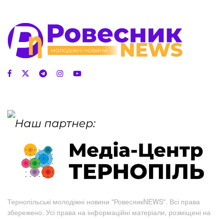
Тернопільські молодіжні новини "РовесникNEWS". Всі права
збережено. Усі права на інформаційні матеріали, розміщені на