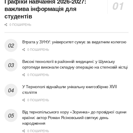
Графіки навчання 2026-2027:
важлива інформація для
студентів
0 ПОШИРЕНЬ
Втрата у ЗУНУ: університет сумує за видатним колегою
0 ПОШИРЕНЬ
Високі технології в районній медицині: у Шумську
ортопеди виконали складну операцію на стегновій кістці
0 ПОШИРЕНЬ
У Тернополі віднайшли унікальну книгозбірню XVII
століття
0 ПОШИРЕНЬ
Від тернопільського хору «Зоринка» до провідної сцени
країни: актор Роман Ясіновський святкує день
народження
0 ПОШИРЕНЬ