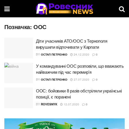
Позначка:
ООС
Діти учасників АТО/ООС з Тернополя
вирушили відпочивати у Карпати
BY
ОСТАП ПЕТРЕНКО
24.12.2020
0
У командуванні ООС розповіли, що вважають
найважчим під час перемир’я
BY
ОСТАП ПЕТРЕНКО
27.07.2020
0
ООС: бойовики 8 разів обстріляли українські
позиції, є поранені
BY
ROVESNYK
12.07.2020
0