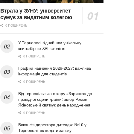
Втрата у ЗУНУ: університет
сумує за видатним колегою
0 ПОШИРЕНЬ
У Тернополі віднайшли унікальну
книгозбірню XVII століття
0 ПОШИРЕНЬ
Графіки навчання 2026-2027: важлива
інформація для студентів
0 ПОШИРЕНЬ
Від тернопільського хору «Зоринка» до
провідної сцени країни: актор Роман
Ясіновський святкує день народження
0 ПОШИРЕНЬ
Вакансія директора дитсадка №10 у
Тернополі: як подати заявку