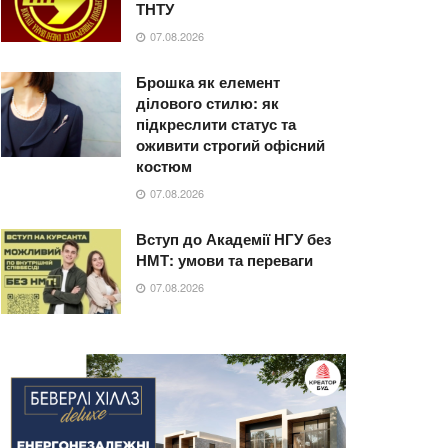
ТНТУ
07.08.2026
Брошка як елемент
ділового стилю: як
підкреслити статус та
оживити строгий офісний
костюм
07.08.2026
Вступ до Академії НГУ без
НМТ: умови та переваги
07.08.2026