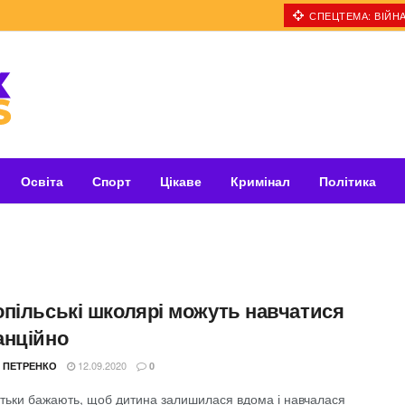
СПЕЦТЕМА: ВІЙНА
Освіта
Спорт
Цікаве
Кримінал
Політика
опільські школярі можуть навчатися
анційно
12.09.2020
 ПЕТРЕНКО
0
тьки бажають, щоб дитина залишилася вдома і навчалася