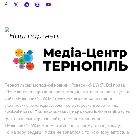
Тернопільські молодіжні новини "РовесникNEWS". Всі права
збережено. Усі права на інформаційні матеріали, розміщені на
сайті «РовесникNEWS» / rovesnyknews.te.ua, захищені
українським законодавством про авторське право та інші
суміжні права. При використанні, передруку інформаційних та
фото-,відеоматеріалів сайту, гіперпосилання на
«РовесникNEWS» має міститися в першому абзаці тексту.
Точка зору редакції може не збігатися з точкою зору автора, а