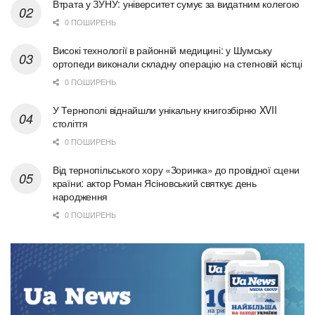
Втрата у ЗУНУ: університет сумує за видатним колегою
0 ПОШИРЕНЬ
Високі технології в районній медицині: у Шумську
ортопеди виконали складну операцію на стегновій кістці
0 ПОШИРЕНЬ
У Тернополі віднайшли унікальну книгозбірню XVII
століття
0 ПОШИРЕНЬ
Від тернопільського хору «Зоринка» до провідної сцени
країни: актор Роман Ясіновський святкує день
народження
0 ПОШИРЕНЬ