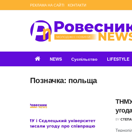
РЕКЛАМА НА САЙТІ
КОНТАКТИ
NEWS
Суспільство
LIFESTYLE
Позначка:
польща
ТНМУ
угод
BY
СТЕПА
Тернопі