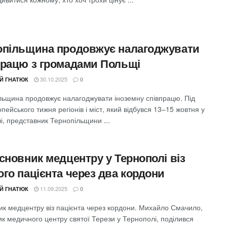
опільщина продовжує налагоджувати
працю з громадами Польщі
30.10.2025
ІЙ ГНАТЮК
0
льщина продовжує налагоджувати іноземну співпрацю. Під
пейського тижня регіонів і міст, який відбувся 13–15 жовтня у
, представник Тернопільщини ...
сновник медцентру у Тернополі віз
ого пацієнта через два кордони
11.09.2025
ІЙ ГНАТЮК
0
ик медцентру віз пацієнта через кордони. Михайло Смачило,
к медичного центру святої Терези у Тернополі, поділився