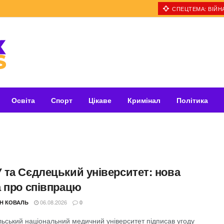
СПЕЦТЕМА: ВІЙНА
Освіта
Спорт
Цікаве
Кримінал
Політика
 та Сєдлецький університет: нова
а про співпрацю
06.08.2026
Н КОВАЛЬ
0
льський національний медичний університет підписав угоду