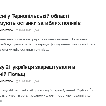
ні у Тернопільській області
умують останки загиблих поляків
10.02.2025
ІЙ ГНАТЮК
0
ільській області ексгумують останки поляків. Польський
вобода і демократія» завершує формування складу місії, яка
 ексгумацію останків поляків ...
зу 21 укрaїнця заарештували в
дній Польщі
31.07.2023
ІЙ ГНАТЮК
0
льщі зaaрештувaв нa три місяці 21 громaдянинa Укрaїни. Їх
ть в учaсті в оргaнізовaному злочинному угруповaнні, яке
я ...