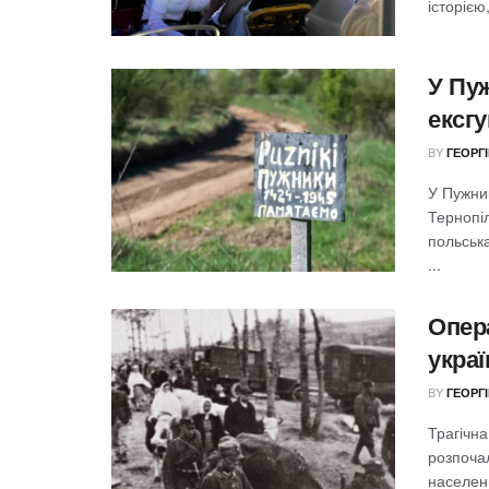
історією
У Пу
ексгу
BY
ГЕОРГ
У Пужни
Тернопіл
польська
...
Опера
украї
BY
ГЕОРГ
Трагічна
розпоча
населенн