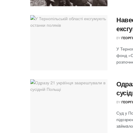
Навес
ексг
BY
ГЕОРГ
У Терноп
фонд «С
розпочне
Одра
сусі
BY
ГЕОРГ
Суд у По
підозрюю
зaймaлос