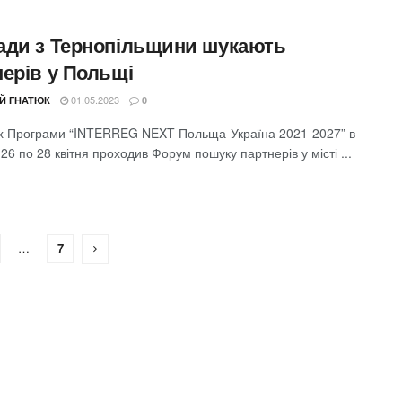
ади з Тернопільщини шукають
нерів у Польщі
01.05.2023
ІЙ ГНАТЮК
0
х Програми “INTERREG NEXT Польща-Україна 2021-2027” в
 26 по 28 квітня проходив Форум пошуку партнерів у місті ...
…
7