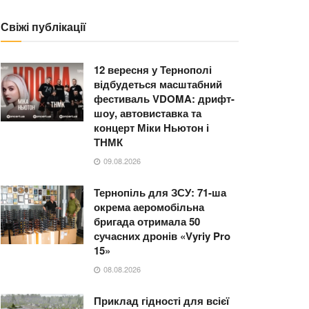
Свіжі публікації
12 вересня у Тернополі
відбудеться масштабний
фестиваль VDOMA: дрифт-
шоу, автовиставка та
концерт Міки Ньютон і
ТНМК
09.08.2026
Тернопіль для ЗСУ: 71-ша
окрема аеромобільна
бригада отримала 50
сучасних дронів «Vyriy Pro
15»
08.08.2026
Приклад гідності для всієї