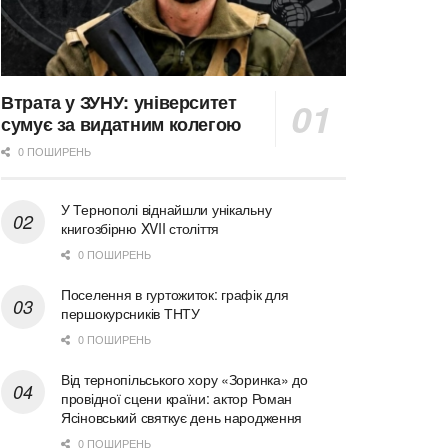
Втрата у ЗУНУ: університет
сумує за видатним колегою
0 ПОШИРЕНЬ
У Тернополі віднайшли унікальну
книгозбірню XVII століття
0 ПОШИРЕНЬ
Поселення в гуртожиток: графік для
першокурсників ТНТУ
0 ПОШИРЕНЬ
Від тернопільського хору «Зоринка» до
провідної сцени країни: актор Роман
Ясіновський святкує день народження
0 ПОШИРЕНЬ