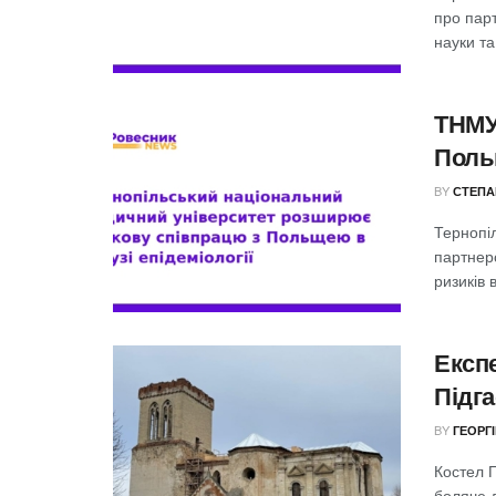
про пар
науки та
ТНМУ
Поль
BY
СТЕПА
Тернопі
партнер
ризиків 
Експ
Підга
BY
ГЕОРГ
Костел П
боляче д