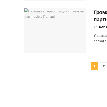
Гром
парт
BY
ГЕОРГ
У рамка
період з
1
2