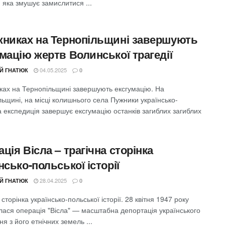
, яка змушує замислитися ...
жниках на Тернопільщині завершують
мацію жертв Волинської трагедії
04.05.2025
ІЙ ГНАТЮК
0
ках на Тернопільщині завершують ексгумацію. На
ьщині, на місці колишнього села Пужники українсько-
 експедиція завершує ексгумацію останків загиблих загиблих
ція Вісла – трагічна сторінка
нсько-польської історії
28.04.2025
ІЙ ГНАТЮК
0
 сторінка українсько-польської історії. 28 квітня 1947 року
лася операція "Вісла" — масштабна депортація українського
я з його етнічних земель ...