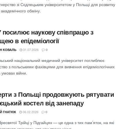
тнерство зі Сєдлецьким університетом у Польщі для розвитку
 академічного обміну.
 посилює наукову співпрацю з
щею в епідеміології
31.07.2026
Н КОВАЛЬ
0
льський національний медичний університет поглиблює
ство з польськими фахівцями для вивчення епідеміологічних
в умовах війни.
ерти з Польщі продовжують рятувати
єцький костел від занепаду
06.02.2026
ІЙ ГНАТЮК
0
ресвятої Трійці у Підгайцях — це одна з тих пам’яток, на які
ивитися кожному, хто хоч трохи цінує ...