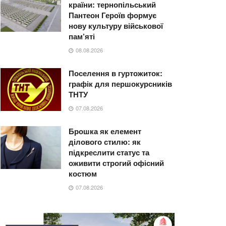
країни: тернопільський
Пантеон Героїв формує
нову культуру військової
пам’яті
08.08.2026
Поселення в гуртожиток:
графік для першокурсників
ТНТУ
07.08.2026
Брошка як елемент
ділового стилю: як
підкреслити статус та
оживити строгий офісний
костюм
07.08.2026