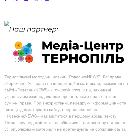
Тернопільські молодіжні новини "РовесникNEWS". Всі права
збережено. Усі права на інформаційні матеріали, розміщені на
сайті «РовесникNEWS» / rovesnyknews.te.ua, захищені
українським законодавством про авторське право та інші
суміжні права. При використанні, передруку інформаційних та
фото-,відеоматеріалів сайту, гіперпосилання на
«РовесникNEWS» має міститися в першому абзаці тексту.
Точка зору редакції може не збігатися з точкою зору автора, а
усі опубліковані матеріали не претендують на об'єктивність та