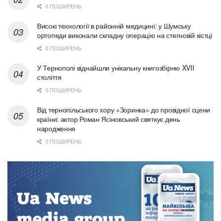
0 ПОШИРЕНЬ
Високі технології в районній медицині: у Шумську
ортопеди виконали складну операцію на стегновій кістці
0 ПОШИРЕНЬ
У Тернополі віднайшли унікальну книгозбірню XVII
століття
0 ПОШИРЕНЬ
Від тернопільського хору «Зоринка» до провідної сцени
країни: актор Роман Ясіновський святкує день
народження
0 ПОШИРЕНЬ