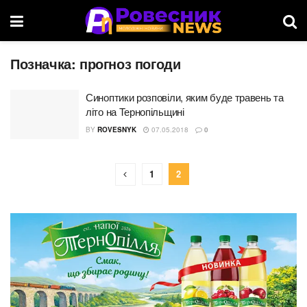
Позначка:
прогноз погоди
Синоптики розповіли, яким буде травень та
літо на Тернопільщині
BY
ROVESNYK
07.05.2018
0
1
2