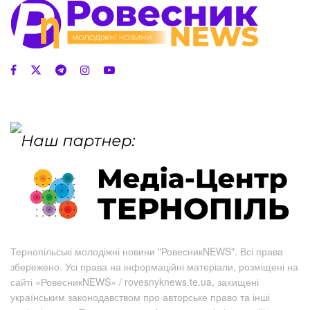
Тернопільські молодіжні новини "РовесникNEWS". Всі права
збережено. Усі права на інформаційні матеріали, розміщені на
сайті «РовесникNEWS» / rovesnyknews.te.ua, захищені
українським законодавством про авторське право та інші