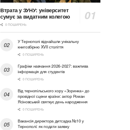
Втрата у ЗУНУ: університет
сумує за видатним колегою
0 ПОШИРЕНЬ
У Тернополі віднайшли унікальну
книгозбірню XVII століття
0 ПОШИРЕНЬ
Графіки навчання 2026-2027: важлива
інформація для студентів
0 ПОШИРЕНЬ
Від тернопільського хору «Зоринка» до
провідної сцени країни: актор Роман
Ясіновський святкує день народження
0 ПОШИРЕНЬ
Вакансія директора дитсадка №10 у
Тернополі: як подати заявку