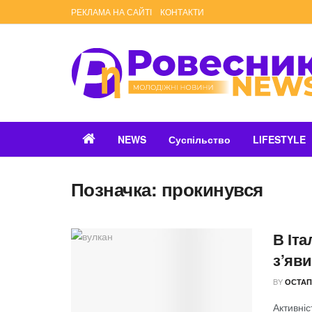
РЕКЛАМА НА САЙТІ
КОНТАКТИ
NEWS
Суспільство
LIFESTYLE
Позначка:
прокинувся
В Іта
з’яви
BY
ОСТАП
Активніс