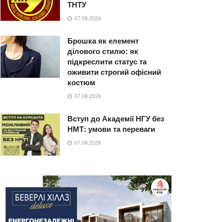
ТНТУ
07.08.2026
Брошка як елемент
ділового стилю: як
підкреслити статус та
оживити строгий офісний
костюм
07.08.2026
Вступ до Академії НГУ без
НМТ: умови та переваги
07.08.2026