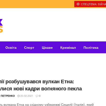
СПЕЦТЕМА: ВІЙНА
Освіта
Спорт
Цікаве
Кримінал
Політика
лії розбушувався вулкан Етна:
лися нові кадри вогняного пекла
20.02.2021
 ПЕТРЕНКО
0
ть вулкана Етна на східному узбережжі Сицилії (Італія), який