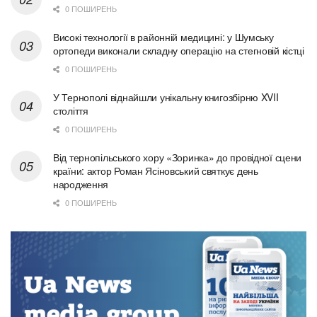
0 ПОШИРЕНЬ
Високі технології в районній медицині: у Шумську
ортопеди виконали складну операцію на стегновій кістці
0 ПОШИРЕНЬ
У Тернополі віднайшли унікальну книгозбірню XVII
століття
0 ПОШИРЕНЬ
Від тернопільського хору «Зоринка» до провідної сцени
країни: актор Роман Ясіновський святкує день
народження
0 ПОШИРЕНЬ