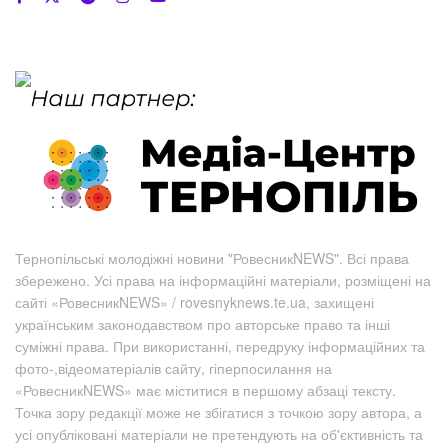
Тернопільські молодіжні новини "РовесникNEWS". Всі права
збережено. Усі права на інформаційні матеріали, розміщені на
сайті «РовесникNEWS» / rovesnyknews.te.ua, захищені
українським законодавством про авторське право та інші
суміжні права. При використанні, передруку інформаційних та
фото-,відеоматеріалів сайту, гіперпосилання на
«РовесникNEWS» має міститися в першому абзаці тексту.
Точка зору редакції може не збігатися з точкою зору автора, а
усі опубліковані матеріали не претендують на об'єктивність та