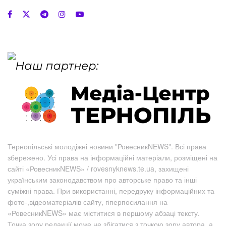
Тернопільські молодіжні новини "РовесникNEWS". Всі права
збережено. Усі права на інформаційні матеріали, розміщені на
сайті «РовесникNEWS» / rovesnyknews.te.ua, захищені
українським законодавством про авторське право та інші
суміжні права. При використанні, передруку інформаційних та
фото-,відеоматеріалів сайту, гіперпосилання на
«РовесникNEWS» має міститися в першому абзаці тексту.
Точка зору редакції може не збігатися з точкою зору автора, а