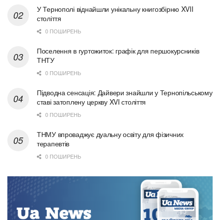
У Тернополі віднайшли унікальну книгозбірню XVII
століття
0 ПОШИРЕНЬ
Поселення в гуртожиток: графік для першокурсників
ТНТУ
0 ПОШИРЕНЬ
Підводна сенсація: Дайвери знайшли у Тернопільському
ставі затоплену церкву XVI століття
0 ПОШИРЕНЬ
ТНМУ впроваджує дуальну освіту для фізичних
терапевтів
0 ПОШИРЕНЬ