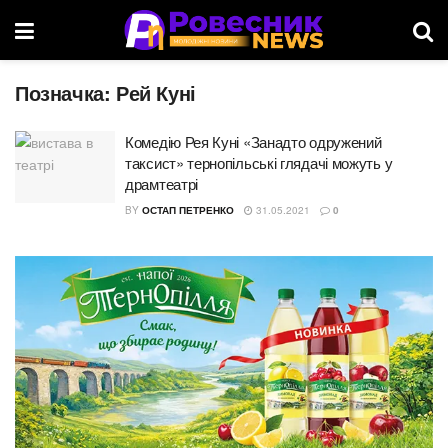
Позначка:
Рей Куні
Комедію Рея Куні «Занадто одружений
таксист» тернопільські глядачі можуть у
драмтеатрі
BY
ОСТАП ПЕТРЕНКО
31.05.2021
0