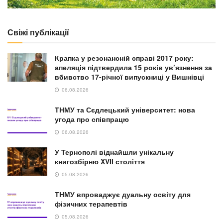
Свіжі публікації
Крапка у резонансній справі 2017 року:
апеляція підтвердила 15 років ув’язнення за
вбивство 17-річної випускниці у Вишнівці
06.08.2026
ТНМУ та Сєдлецький університет: нова
угода про співпрацю
06.08.2026
У Тернополі віднайшли унікальну
книгозбірню XVII століття
05.08.2026
ТНМУ впроваджує дуальну освіту для
фізичних терапевтів
05.08.2026