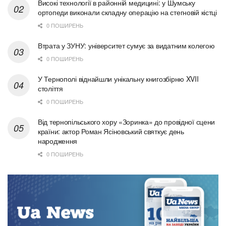
Високі технології в районній медицині: у Шумську
ортопеди виконали складну операцію на стегновій кістці
0 ПОШИРЕНЬ
Втрата у ЗУНУ: університет сумує за видатним колегою
0 ПОШИРЕНЬ
У Тернополі віднайшли унікальну книгозбірню XVII
століття
0 ПОШИРЕНЬ
Від тернопільського хору «Зоринка» до провідної сцени
країни: актор Роман Ясіновський святкує день
народження
0 ПОШИРЕНЬ