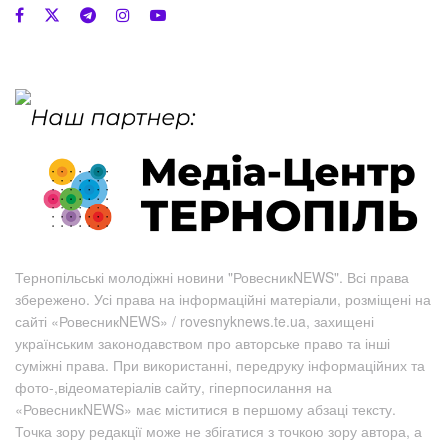
Тернопільські молодіжні новини "РовесникNEWS". Всі права
збережено. Усі права на інформаційні матеріали, розміщені на
сайті «РовесникNEWS» / rovesnyknews.te.ua, захищені
українським законодавством про авторське право та інші
суміжні права. При використанні, передруку інформаційних та
фото-,відеоматеріалів сайту, гіперпосилання на
«РовесникNEWS» має міститися в першому абзаці тексту.
Точка зору редакції може не збігатися з точкою зору автора, а