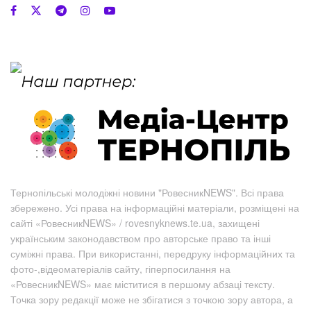
Тернопільські молодіжні новини "РовесникNEWS". Всі права
збережено. Усі права на інформаційні матеріали, розміщені на
сайті «РовесникNEWS» / rovesnyknews.te.ua, захищені
українським законодавством про авторське право та інші
суміжні права. При використанні, передруку інформаційних та
фото-,відеоматеріалів сайту, гіперпосилання на
«РовесникNEWS» має міститися в першому абзаці тексту.
Точка зору редакції може не збігатися з точкою зору автора, а