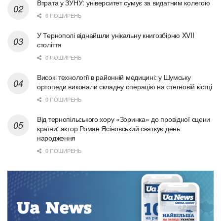
Втрата у ЗУНУ: університет сумує за видатним колегою
0 ПОШИРЕНЬ
У Тернополі віднайшли унікальну книгозбірню XVII
століття
0 ПОШИРЕНЬ
Високі технології в районній медицині: у Шумську
ортопеди виконали складну операцію на стегновій кістці
0 ПОШИРЕНЬ
Від тернопільського хору «Зоринка» до провідної сцени
країни: актор Роман Ясіновський святкує день
народження
0 ПОШИРЕНЬ