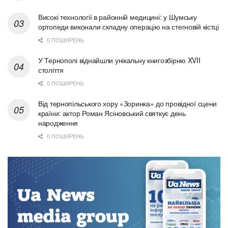
Високі технології в районній медицині: у Шумську
ортопеди виконали складну операцію на стегновій кістці
0 ПОШИРЕНЬ
У Тернополі віднайшли унікальну книгозбірню XVII
століття
0 ПОШИРЕНЬ
Від тернопільського хору «Зоринка» до провідної сцени
країни: актор Роман Ясіновський святкує день
народження
0 ПОШИРЕНЬ