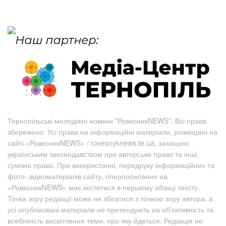
Тернопільські молодіжні новини "РовесникNEWS". Всі права
збережено. Усі права на інформаційні матеріали, розміщені на
сайті «РовесникNEWS» / rovesnyknews.te.ua, захищені
українським законодавством про авторське право та інші
суміжні права. При використанні, передруку інформаційних та
фото-,відеоматеріалів сайту, гіперпосилання на
«РовесникNEWS» має міститися в першому абзаці тексту.
Точка зору редакції може не збігатися з точкою зору автора, а
усі опубліковані матеріали не претендують на об'єктивність та
всебічність висвітлення теми, про яку йдеться. Редакція не