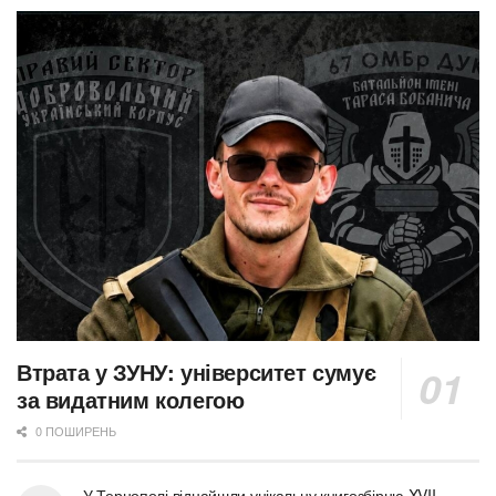
Втрата у ЗУНУ: університет сумує
за видатним колегою
0 ПОШИРЕНЬ
У Тернополі віднайшли унікальну книгозбірню XVII