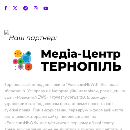
Тернопільські молодіжні новини "РовесникNEWS". Всі права
збережено. Усі права на інформаційні матеріали, розміщені на
сайті «РовесникNEWS» / rovesnyknews.te.ua, захищені
українським законодавством про авторське право та інші
суміжні права. При використанні, передруку інформаційних та
фото-,відеоматеріалів сайту, гіперпосилання на
«РовесникNEWS» має міститися в першому абзаці тексту.
Точка зору редакції може не збігатися з точкою зору автора, а