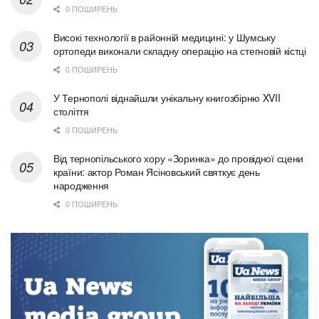
0 ПОШИРЕНЬ
Високі технології в районній медицині: у Шумську
ортопеди виконали складну операцію на стегновій кістці
0 ПОШИРЕНЬ
У Тернополі віднайшли унікальну книгозбірню XVII
століття
0 ПОШИРЕНЬ
Від тернопільського хору «Зоринка» до провідної сцени
країни: актор Роман Ясіновський святкує день
народження
0 ПОШИРЕНЬ