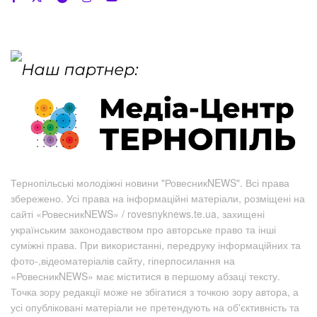
Тернопільські молодіжні новини "РовесникNEWS". Всі права
збережено. Усі права на інформаційні матеріали, розміщені на
сайті «РовесникNEWS» / rovesnyknews.te.ua, захищені
українським законодавством про авторське право та інші
суміжні права. При використанні, передруку інформаційних та
фото-,відеоматеріалів сайту, гіперпосилання на
«РовесникNEWS» має міститися в першому абзаці тексту.
Точка зору редакції може не збігатися з точкою зору автора, а
усі опубліковані матеріали не претендують на об'єктивність та