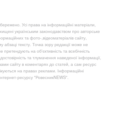
бережено. Усі права на інформаційні матеріали,
ахищені українським законодавством про авторське
формаційних та фото-,відеоматеріалів сайту,
абзаці тексту. Точка зору редакції може не
не претендують на об'єктивність та всебічність
а достовірність та тлумачення наведеної інформації,
чами сайту в коментарях до статей, а сам ресурс
лікуються на правах реклами. Інформаційні
 інтернет-ресурсу "РовесникNEWS".