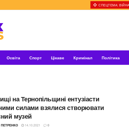
СПЕЦТЕМА: ВІЙНА
Освіта
Спорт
Цікаве
Кримінал
Політика
ищі на Тернопільщині ентузіасти
ними силами взялися створювати
сний музей
14.10.2021
 ПЕТРЕНКО
0