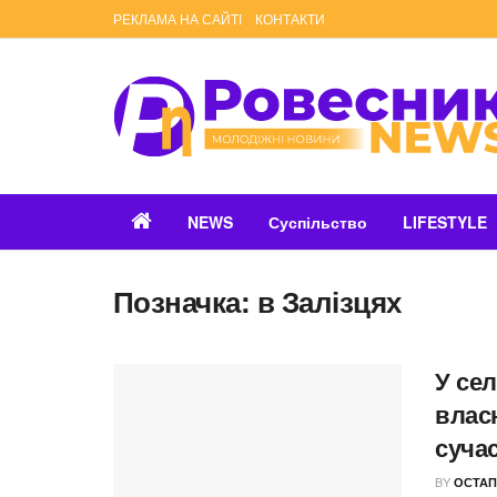
РЕКЛАМА НА САЙТІ
КОНТАКТИ
NEWS
Суспільство
LIFESTYLE
Позначка:
в Залізцях
У сел
влас
суча
BY
ОСТАП