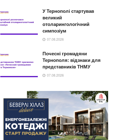
У Тернополі стартував
великий
отоларингологічний
симпозіум
07.08.2026
Почесні громадяни
Тернополя: відзнаки для
представників ТНМУ
07.08.2026