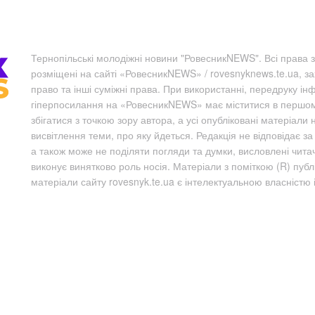
Тернопільські молодіжні новини "РовесникNEWS". Всі права з
розміщені на сайті «РовесникNEWS» / rovesnyknews.te.ua, з
право та інші суміжні права. При використанні, передруку ін
гіперпосилання на «РовесникNEWS» має міститися в першому 
збігатися з точкою зору автора, а усі опубліковані матеріали 
висвітлення теми, про яку йдеться. Редакція не відповідає з
а також може не поділяти погляди та думки, висловлені чита
виконує винятково роль носія. Матеріали з поміткою (R) пуб
матеріали сайту rovesnyk.te.ua є інтелектуальною власністю