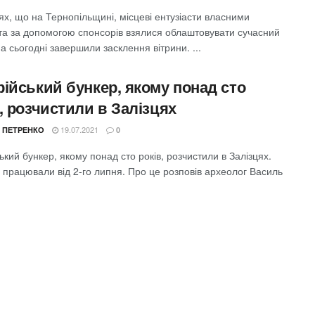
ях, що на Тернопільщині, місцеві ентузіасти власними
та за допомогою спонсорів взялися облаштовувати сучасний
а сьогодні завершили засклення вітрини. ...
рійський бункер, якому понад сто
, розчистили в Залізцях
19.07.2021
 ПЕТРЕНКО
0
ький бункер, якому понад сто років, розчистили в Залізцях.
 працювали від 2-го липня. Про це розповів археолог Василь