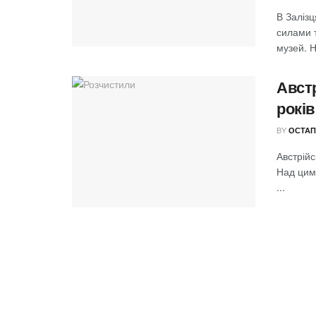
В Залізц
силами 
музей. Н
Авст
років
BY
ОСТАП
Австрійс
Над цим
...