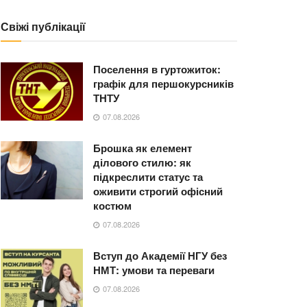
Свіжі публікації
Поселення в гуртожиток:
графік для першокурсників
ТНТУ
07.08.2026
Брошка як елемент
ділового стилю: як
підкреслити статус та
оживити строгий офісний
костюм
07.08.2026
Вступ до Академії НГУ без
НМТ: умови та переваги
07.08.2026