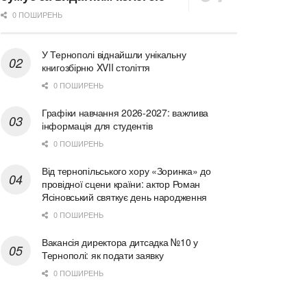
0 ПОШИРЕНЬ
У Тернополі віднайшли унікальну
книгозбірню XVII століття
0 ПОШИРЕНЬ
Графіки навчання 2026-2027: важлива
інформація для студентів
0 ПОШИРЕНЬ
Від тернопільського хору «Зоринка» до
провідної сцени країни: актор Роман
Ясіновський святкує день народження
0 ПОШИРЕНЬ
Вакансія директора дитсадка №10 у
Тернополі: як подати заявку
0 ПОШИРЕНЬ