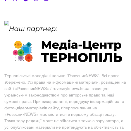
Тернопільські молодіжні новини "РовесникNEWS". Всі права
збережено. Усі права на інформаційні матеріали, розміщені на
сайті «РовесникNEWS» / rovesnyknews.te.ua, захищені
українським законодавством про авторське право та інші
суміжні права. При використанні, передруку інформаційних та
фото-,відеоматеріалів сайту, гіперпосилання на
«РовесникNEWS» має міститися в першому абзаці тексту.
Точка зору редакції може не збігатися з точкою зору автора, а
усі опубліковані матеріали не претендують на об'єктивність та