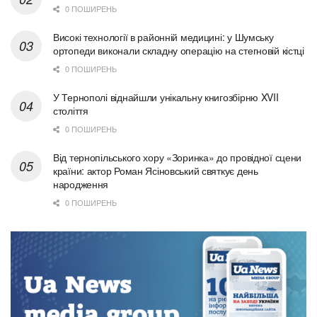
0 ПОШИРЕНЬ
Високі технології в районній медицині: у Шумську
ортопеди виконали складну операцію на стегновій кістці
0 ПОШИРЕНЬ
У Тернополі віднайшли унікальну книгозбірню XVII
століття
0 ПОШИРЕНЬ
Від тернопільського хору «Зоринка» до провідної сцени
країни: актор Роман Ясіновський святкує день
народження
0 ПОШИРЕНЬ