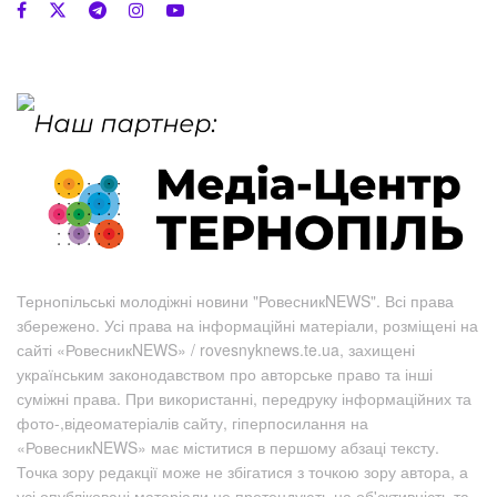
Тернопільські молодіжні новини "РовесникNEWS". Всі права
збережено. Усі права на інформаційні матеріали, розміщені на
сайті «РовесникNEWS» / rovesnyknews.te.ua, захищені
українським законодавством про авторське право та інші
суміжні права. При використанні, передруку інформаційних та
фото-,відеоматеріалів сайту, гіперпосилання на
«РовесникNEWS» має міститися в першому абзаці тексту.
Точка зору редакції може не збігатися з точкою зору автора, а
усі опубліковані матеріали не претендують на об'єктивність та