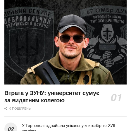
Втрата у ЗУНУ: університет сумує
за видатним колегою
0 ПОШИРЕНЬ
У Тернополі віднайшли унікальну книгозбірню XVII
століття