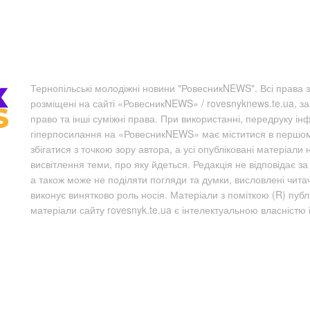
Тернопільські молодіжні новини "РовесникNEWS". Всі права з
розміщені на сайті «РовесникNEWS» / rovesnyknews.te.ua, з
право та інші суміжні права. При використанні, передруку ін
гіперпосилання на «РовесникNEWS» має міститися в першому 
збігатися з точкою зору автора, а усі опубліковані матеріали 
висвітлення теми, про яку йдеться. Редакція не відповідає з
а також може не поділяти погляди та думки, висловлені чита
виконує винятково роль носія. Матеріали з поміткою (R) пуб
матеріали сайту rovesnyk.te.ua є інтелектуальною власністю