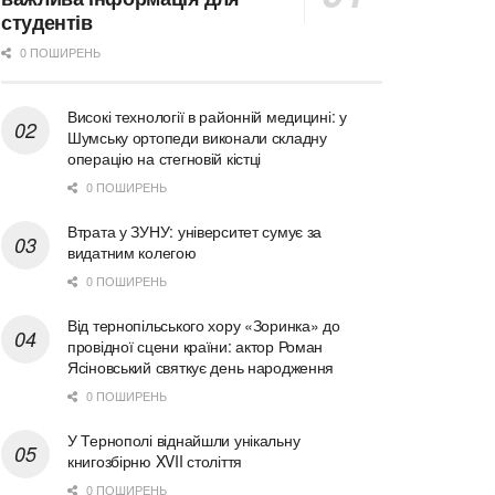
студентів
0 ПОШИРЕНЬ
Високі технології в районній медицині: у
Шумську ортопеди виконали складну
операцію на стегновій кістці
0 ПОШИРЕНЬ
Втрата у ЗУНУ: університет сумує за
видатним колегою
0 ПОШИРЕНЬ
Від тернопільського хору «Зоринка» до
провідної сцени країни: актор Роман
Ясіновський святкує день народження
0 ПОШИРЕНЬ
У Тернополі віднайшли унікальну
книгозбірню XVII століття
0 ПОШИРЕНЬ