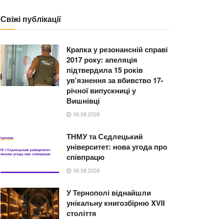
Свіжі публікації
Крапка у резонансній справі
2017 року: апеляція
підтвердила 15 років
ув’язнення за вбивство 17-
річної випускниці у
Вишнівці
06.08.2026
ТНМУ та Сєдлецький
університет: нова угода про
співпрацю
06.08.2026
У Тернополі віднайшли
унікальну книгозбірню XVII
століття