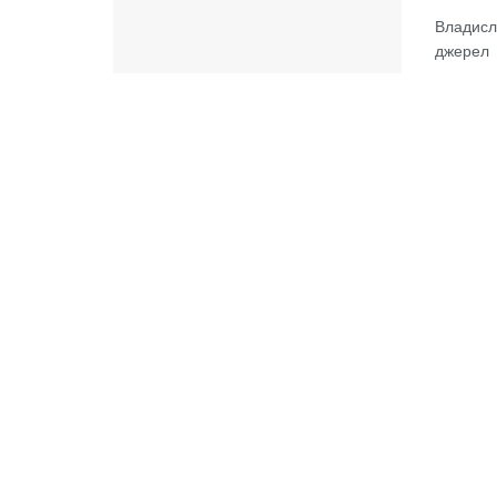
Владисла
джерел