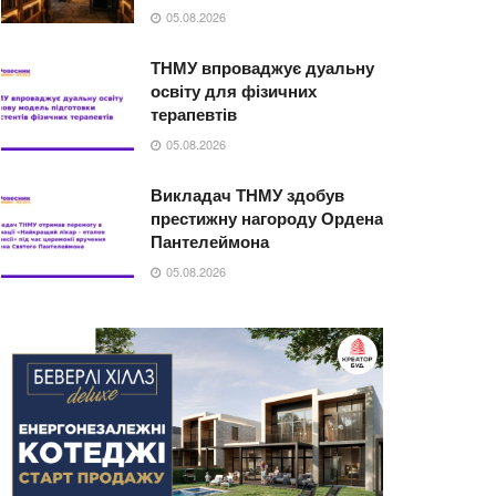
05.08.2026
ТНМУ впроваджує дуальну
освіту для фізичних
терапевтів
05.08.2026
Викладач ТНМУ здобув
престижну нагороду Ордена
Пантелеймона
05.08.2026