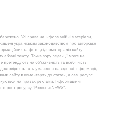
бережено. Усі права на інформаційні матеріали,
ахищені українським законодавством про авторське
формаційних та фото-,відеоматеріалів сайту,
абзаці тексту. Точка зору редакції може не
не претендують на об'єктивність та всебічність
а достовірність та тлумачення наведеної інформації,
чами сайту в коментарях до статей, а сам ресурс
лікуються на правах реклами. Інформаційні
 інтернет-ресурсу "РовесникNEWS".