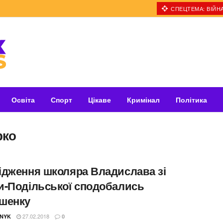
СПЕЦТЕМА: ВІЙНА
Освіта
Спорт
Цікаве
Кримінал
Політика
рко
ідження школяра Владислава зі
и-Подільської сподобались
шенку
27.02.2018
NYK
0