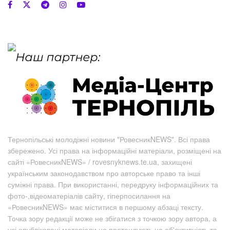
Тернопільські молодіжні новини "РовесникNEWS". Всі права
збережено. Усі права на інформаційні матеріали, розміщені на
сайті «РовесникNEWS» / rovesnyknews.te.ua, захищені
українським законодавством про авторське право та інші
суміжні права. При використанні, передруку інформаційних та
фото-,відеоматеріалів сайту, гіперпосилання на
«РовесникNEWS» має міститися в першому абзаці тексту.
Точка зору редакції може не збігатися з точкою зору автора, а
усі опубліковані матеріали не претендують на об'єктивність та