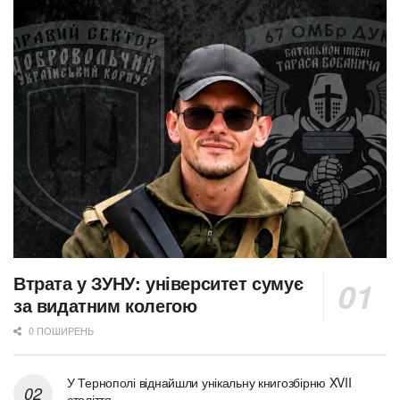
Втрата у ЗУНУ: університет сумує
за видатним колегою
0 ПОШИРЕНЬ
У Тернополі віднайшли унікальну книгозбірню XVII
століття