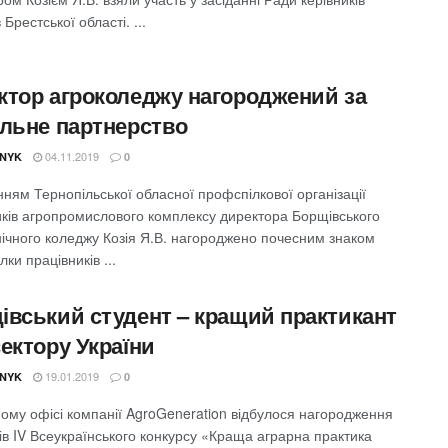
 Брестської області. ...
ктор агроколеджу нагороджений за
альне партнерство
04.11.2019
NYK
0
ням Тернопільської обласної профспілкової організації
иків агропромислового комплексу директора Борщівського
нічного коледжу Козія Я.В. нагороджено почесним знаком
ки працівників ...
івський студент – кращий практикант
ектору України
19.01.2019
NYK
0
ному офісі компанії AgroGeneration відбулося нагородження
ів IV Всеукраїнського конкурсу «Краща аграрна практика