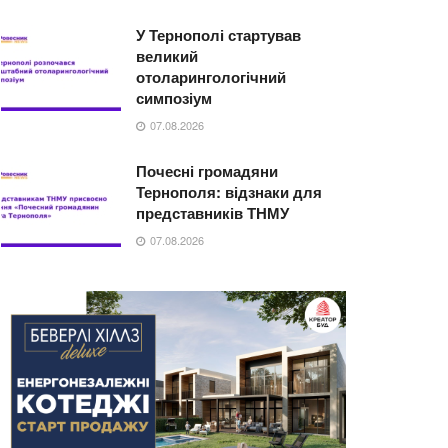
У Тернополі стартував
великий
отоларингологічний
симпозіум
07.08.2026
Почесні громадяни
Тернополя: відзнаки для
представників ТНМУ
07.08.2026