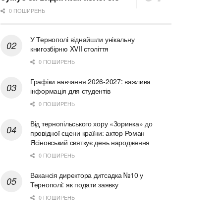
0 ПОШИРЕНЬ
У Тернополі віднайшли унікальну
книгозбірню XVII століття
0 ПОШИРЕНЬ
Графіки навчання 2026-2027: важлива
інформація для студентів
0 ПОШИРЕНЬ
Від тернопільського хору «Зоринка» до
провідної сцени країни: актор Роман
Ясіновський святкує день народження
0 ПОШИРЕНЬ
Вакансія директора дитсадка №10 у
Тернополі: як подати заявку
0 ПОШИРЕНЬ