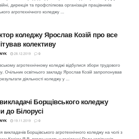
 війні, дирекція та профспілкова організація працівників
кого агротехнічного коледжу ...
ктор коледжу Ярослав Козій про все
вітував колективу
28.12.2019
NYK
0
вському агротехнічному коледжі відбулися збори трудового
у. Очільник освітнього закладу Ярослав Козій запропонував
 результати діяльності коледжу у ...
 викладачі Борщівського коледжу
и до Білорусі
19.11.2019
NYK
0
я викладачів Борщівського агротехнічного коледжу на чолі з
ом Козієм Я.В. взяли участь у засіданні Ради керівників