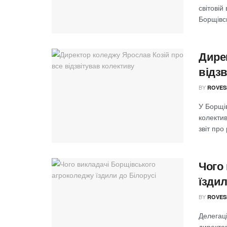
світовій
Борщівсь
Дире
відз
BY
ROVES
У Борщі
колектив
звіт про
Чого
їздил
BY
ROVES
Делегаці
директор