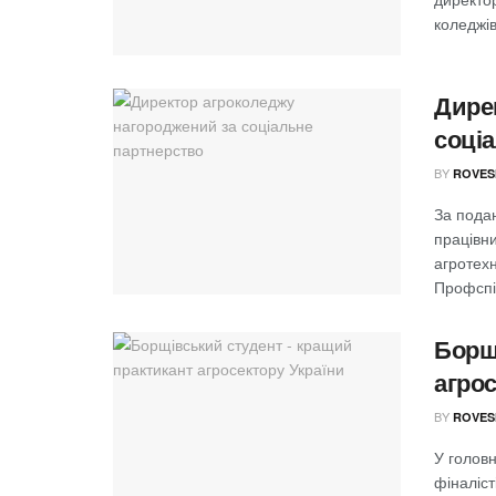
коледжів
Дире
соці
BY
ROVES
За подан
працівн
агротех
Профспіл
Борщ
агрос
BY
ROVES
У голов
фіналіст