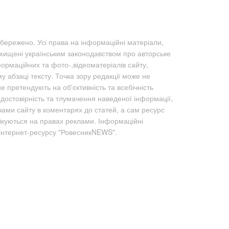
бережено. Усі права на інформаційні матеріали,
ахищені українським законодавством про авторське
формаційних та фото-,відеоматеріалів сайту,
абзаці тексту. Точка зору редакції може не
не претендують на об'єктивність та всебічність
а достовірність та тлумачення наведеної інформації,
чами сайту в коментарях до статей, а сам ресурс
лікуються на правах реклами. Інформаційні
 інтернет-ресурсу "РовесникNEWS".