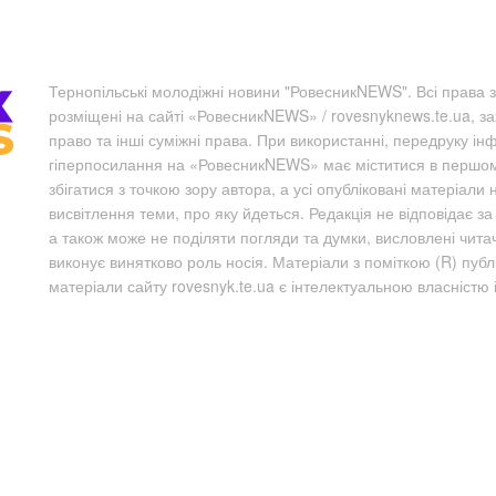
Тернопільські молодіжні новини "РовесникNEWS". Всі права з
розміщені на сайті «РовесникNEWS» / rovesnyknews.te.ua, з
право та інші суміжні права. При використанні, передруку ін
гіперпосилання на «РовесникNEWS» має міститися в першому 
збігатися з точкою зору автора, а усі опубліковані матеріали 
висвітлення теми, про яку йдеться. Редакція не відповідає з
а також може не поділяти погляди та думки, висловлені чита
виконує винятково роль носія. Матеріали з поміткою (R) пуб
матеріали сайту rovesnyk.te.ua є інтелектуальною власністю