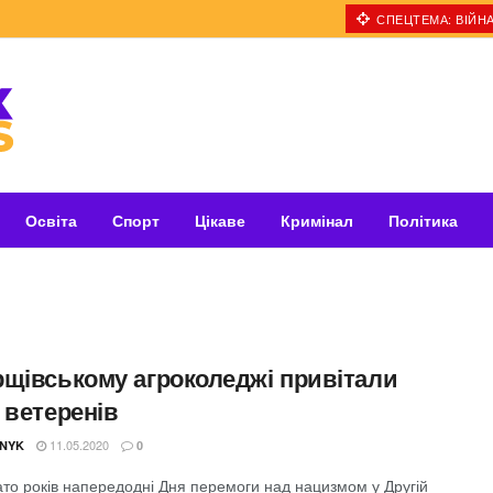
СПЕЦТЕМА: ВІЙНА
Освіта
Спорт
Цікаве
Кримінал
Політика
рщівському агроколеджі привітали
 ветеренів
11.05.2020
NYK
0
ато років напередодні Дня перемоги над нацизмом у Другій