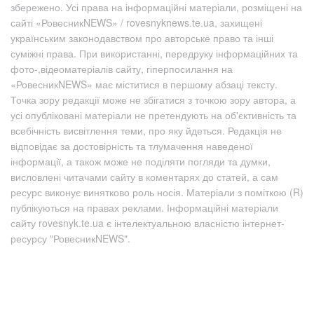
збережено. Усі права на інформаційні матеріали, розміщені на
сайті «РовесникNEWS» / rovesnyknews.te.ua, захищені
українським законодавством про авторське право та інші
суміжні права. При використанні, передруку інформаційних та
фото-,відеоматеріалів сайту, гіперпосилання на
«РовесникNEWS» має міститися в першому абзаці тексту.
Точка зору редакції може не збігатися з точкою зору автора, а
усі опубліковані матеріали не претендують на об'єктивність та
всебічність висвітлення теми, про яку йдеться. Редакція не
відповідає за достовірність та тлумачення наведеної
інформації, а також може не поділяти погляди та думки,
висловлені читачами сайту в коментарях до статей, а сам
ресурс виконує винятково роль носія. Матеріали з поміткою (R)
публікуються на правах реклами. Інформаційні матеріали
сайту rovesnyk.te.ua є інтелектуальною власністю інтернет-
ресурсу "РовесникNEWS".