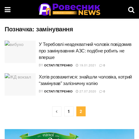
Позначка:
замінування
У Теребовлі неадекватний чоловік повідомив
про замінувавння АЗС: подібне робить не
вперше
BY
ОСТАП ПЕТРЕНКО
19.01.2021
0
Хотів розважитися: знайшли чоловіка, котрий
“замінував” залізничну колію
BY
ОСТАП ПЕТРЕНКО
27.07.2020
0
1
2