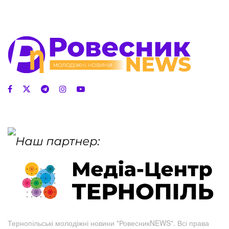
Тернопільські молодіжні новини "РовесникNEWS". Всі права