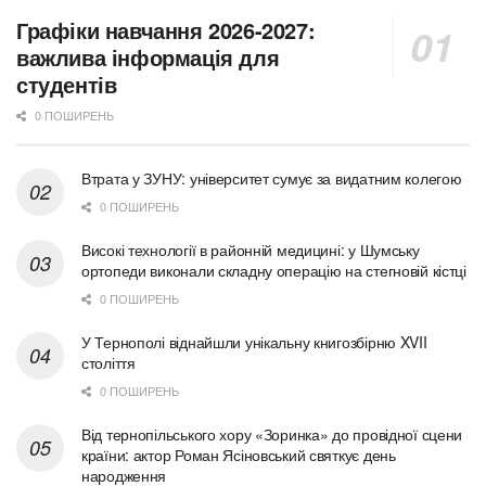
Графіки навчання 2026-2027:
важлива інформація для
студентів
0 ПОШИРЕНЬ
Втрата у ЗУНУ: університет сумує за видатним колегою
0 ПОШИРЕНЬ
Високі технології в районній медицині: у Шумську
ортопеди виконали складну операцію на стегновій кістці
0 ПОШИРЕНЬ
У Тернополі віднайшли унікальну книгозбірню XVII
століття
0 ПОШИРЕНЬ
Від тернопільського хору «Зоринка» до провідної сцени
країни: актор Роман Ясіновський святкує день
народження