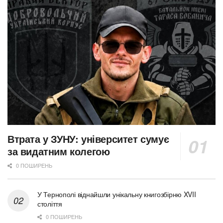
Втрата у ЗУНУ: університет сумує
за видатним колегою
0 ПОШИРЕНЬ
У Тернополі віднайшли унікальну книгозбірню XVII
століття
0 ПОШИРЕНЬ