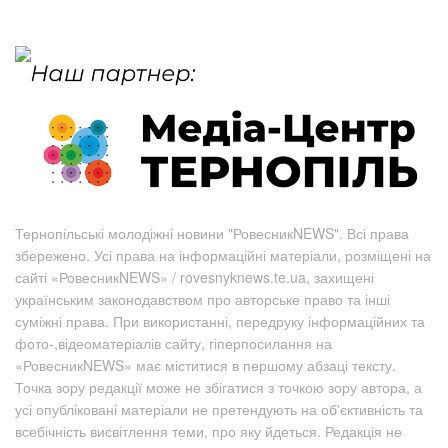
Тернопільські молодіжні новини "РовесникNEWS". Всі права
збережено. Усі права на інформаційні матеріали, розміщені на
сайті «РовесникNEWS» / rovesnyknews.te.ua, захищені
українським законодавством про авторське право та інші
суміжні права. При використанні, передруку інформаційних та
фото-,відеоматеріалів сайту, гіперпосилання на
«РовесникNEWS» має міститися в першому абзаці тексту.
Точка зору редакції може не збігатися з точкою зору автора, а
усі опубліковані матеріали не претендують на об'єктивність та
всебічність висвітлення теми, про яку йдеться. Редакція не