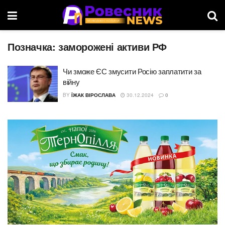
Позначка:
заморожені активи РФ
Чи зможе ЄС змусити Росію заплатити за
війну
BY
ЇЖАК ВІРОСЛАВА
30.12.2024
0