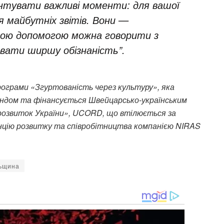
нтувати важливі моменти: для вашої
ля майбутніх звітів. Вони —
хньою допомогою можна говорити з
вати ширшу обізнаність”.
рограми «Згуртованість через культуру», яка
ндом та фінансується Швейцарсько-українським
розвиток України», UCORD, що втілюється за
нцію розвитку та співробітництва компанією NIRAS
льщина