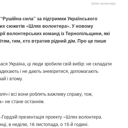
Шлях волонтера
“Рушійна сила” за підтримки Українського
их сюжетів «Шлях волонтера». У новому
рії волонтерських команд із Тернопільщини, які
тям, тим, хто втратив рідний дім. Про це пише
ся Україна, ці люди зробили свій вибір: не складати
ї надихають і не дають зневіритися, допомагають
чай і втому.
ліч і всі вони роблять важливу справу, тож,
» не стане останнім.
-Гордзій презентація проекту «Шлях волонтера.
ці, в неділю, 16 листопада, о 15-й годині.