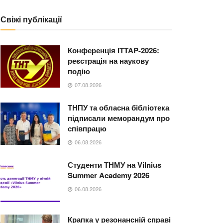
Свіжі публікації
Конференція ITTAP-2026:
реєстрація на наукову
подію
07.08.2026
ТНПУ та обласна бібліотека
підписали меморандум про
співпрацю
06.08.2026
Студенти ТНМУ на Vilnius
Summer Academy 2026
06.08.2026
Крапка у резонансній справі