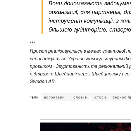
Вони допомагають задокуме
організації, для партнерів, д
інструмент комунікації: з ї
більшою аудиторією, створю
***
Проєкт реалізовується в межах грантової п
впроваджується Українським культурним фо
проєктом «Згуртованість та регіональний 
підтримки Швейцарії через Швейцарську аге
Sweden AB.
Теми:
волонтери
Головне
історії
тернопі