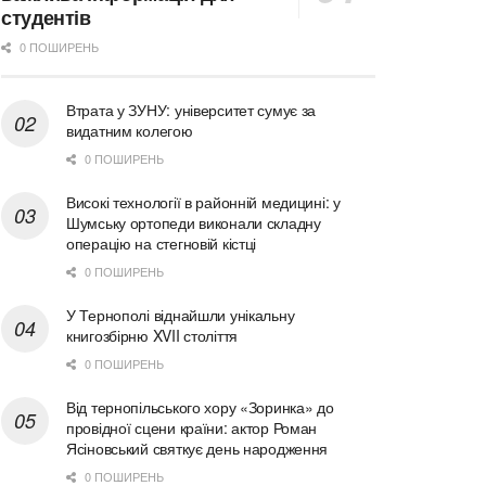
студентів
0 ПОШИРЕНЬ
Втрата у ЗУНУ: університет сумує за
видатним колегою
0 ПОШИРЕНЬ
Високі технології в районній медицині: у
Шумську ортопеди виконали складну
операцію на стегновій кістці
0 ПОШИРЕНЬ
У Тернополі віднайшли унікальну
книгозбірню XVII століття
0 ПОШИРЕНЬ
Від тернопільського хору «Зоринка» до
провідної сцени країни: актор Роман
Ясіновський святкує день народження
0 ПОШИРЕНЬ