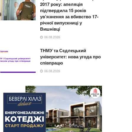
2017 року: апеляція
підтвердила 15 років
ув’язнення за вбивство 17-
річної випускниці у
Вишнівці
06.08.2026
ТНМУ та Сєдлецький
університет: нова угода про
співпрацю
06.08.2026