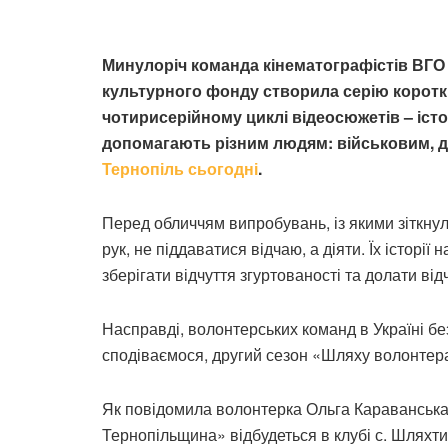
Минулоріч команда кінематографістів ВГО 
культурного фонду створила серію коротк
чотирисерійному циклі відеосюжетів – істо
допомагають різним людям: військовим, ді
Тернопіль сьогодні
.
Перед обличчям випробувань, із якими зіткнула
рук, не піддаватися відчаю, а діяти. Їх історі
зберігати відчуття згуртованості та долати від
Насправді, волонтерських команд в Україні без
сподіваємося, другий сезон «Шляху волонтера
Як повідомила волонтерка Ольга Караванська
Тернопільщина» відбудеться в клубі с. Шляхтин