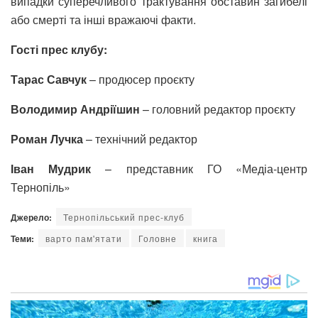
випадки суперечливого трактування обставин загибелі
або смерті та інші вражаючі факти.
Гості прес клубу:
Тарас Савчук
– продюсер проєкту
Володимир Андріїшин
– головний редактор проєкту
Роман Лучка
– технічний редактор
Іван Мудрик
– представник ГО «Медіа-центр
Тернопіль»
Джерело:
Тернопільський прес-клуб
Теми:
варто пам'ятати
Головне
книга