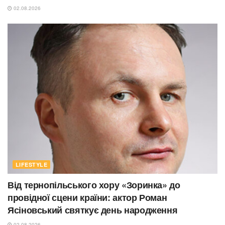
02.08.2026
LIFESTYLE
Від тернопільського хору «Зоринка» до
провідної сцени країни: актор Роман
Ясіновський святкує день народження
02.08.2026