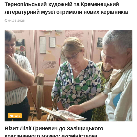
Тернопільський художній та Кременецький
літературний музеї отримали нових керівників
04.08.2026
NEWS
Візит Лілії Гриневич до Заліщицького
краєзнавчого музею: ексміністерка