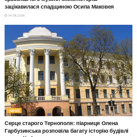
зацікавилася спадщиною Осипа Маковея
04.08.2026
NEWS
Серце старого Тернополя: піарниця Олена
Гарбузинська розповіла багату історію будівлі