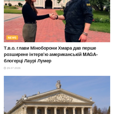
NEWS
Т.в.о. глави Міноборони Хмара дав перше
розширене інтерв’ю американській MAGA-
блогерці Лаурі Лумер
29.07.2026