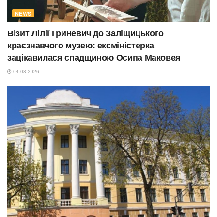
NEWS
Візит Лілії Гриневич до Заліщицького
краєзнавчого музею: ексміністерка
зацікавилася спадщиною Осипа Маковея
04.08.2026