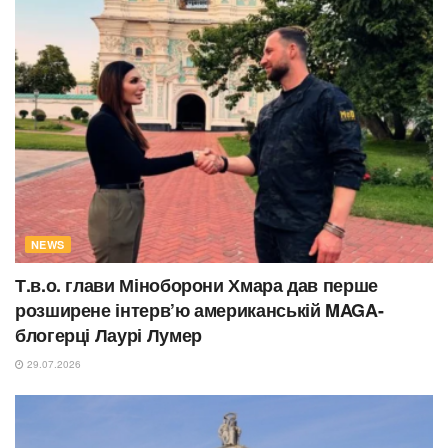
NEWS
Т.в.о. глави Міноборони Хмара дав перше
розширене інтерв’ю американській MAGA-
блогерці Лаурі Лумер
29.07.2026