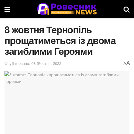
8 жовтня Тернопіль
прощатиметься із двома
загиблими Героями
A
Опубліковано: 08 Жовтня, 2022
A