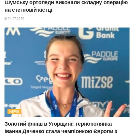
Шумську ортопеди виконали складну операцію
на стегновій кістці
31.07.2026
NEWS
Золотий фініш в Угорщині: тернополянка
Іванна Дяченко стала чемпіонкою Європи з