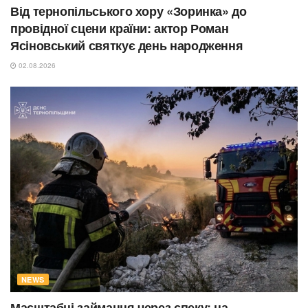
Від тернопільського хору «Зоринка» до
провідної сцени країни: актор Роман
Ясіновський святкує день народження
02.08.2026
NEWS
Масштабні займання через спеку: на