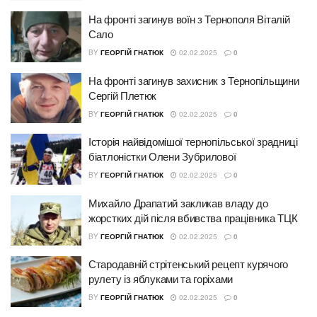
На фронті загинув воїн з Тернополя Віталій
Сало
BY
ГЕОРГІЙ ГНАТЮК
02.02.2025
0
На фронті загинув захисник з Тернопільщини
Сергій Плетюк
BY
ГЕОРГІЙ ГНАТЮК
02.02.2025
0
Історія найвідомішої тернопільської зрадниці
біатлоністки Олени Зубрилової
BY
ГЕОРГІЙ ГНАТЮК
02.02.2025
0
Михайло Драпатий закликав владу до
жорстких дій після вбивства працівника ТЦК
BY
ГЕОРГІЙ ГНАТЮК
02.02.2025
0
Стародавній стрітенський рецепт курячого
рулету із яблуками та горіхами
BY
ГЕОРГІЙ ГНАТЮК
02.02.2025
0