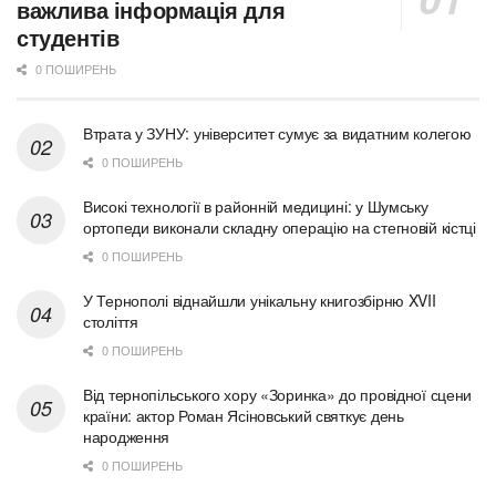
важлива інформація для
студентів
0 ПОШИРЕНЬ
Втрата у ЗУНУ: університет сумує за видатним колегою
0 ПОШИРЕНЬ
Високі технології в районній медицині: у Шумську
ортопеди виконали складну операцію на стегновій кістці
0 ПОШИРЕНЬ
У Тернополі віднайшли унікальну книгозбірню XVII
століття
0 ПОШИРЕНЬ
Від тернопільського хору «Зоринка» до провідної сцени
країни: актор Роман Ясіновський святкує день
народження
0 ПОШИРЕНЬ