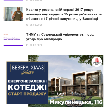
Крапка у резонансній справі 2017 року:
апеляція підтвердила 15 років ув’язнення за
вбивство 17-річної випускниці у Вишнівці
06.08.2026
ТНМУ та Сєдлецький університет: нова
угода про співпрацю
06.08.2026