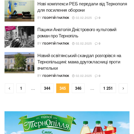
Нові комплекси РЕБ передали від Тернополя
для посилення оборони
BY
ГЕОРГІЙ ГНАТЮК
02.02.2025
0
Пацики Анатолія Дністрового культовий
роман про Тернопіль
BY
ГЕОРГІЙ ГНАТЮК
02.02.2025
0
Новий освітянський скандал розгорівся на
Тернопільщині: мама другокласниці проти
вчительки
BY
ГЕОРГІЙ ГНАТЮК
02.02.2025
0
1
…
344
345
346
…
1 251