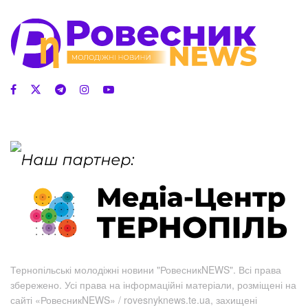
Тернопільські молодіжні новини "РовесникNEWS". Всі права
збережено. Усі права на інформаційні матеріали, розміщені на
сайті «РовесникNEWS» / rovesnyknews.te.ua, захищені