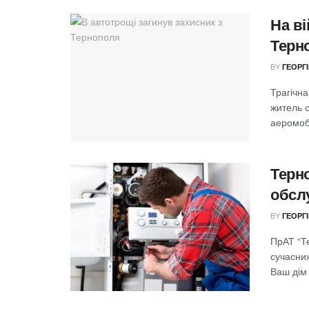
На ві
Терн
BY
ГЕОРГ
Трагічна
житель 
аеромобі
Терн
обсл
BY
ГЕОРГ
ПрАТ “Т
сучасни
Ваш дім