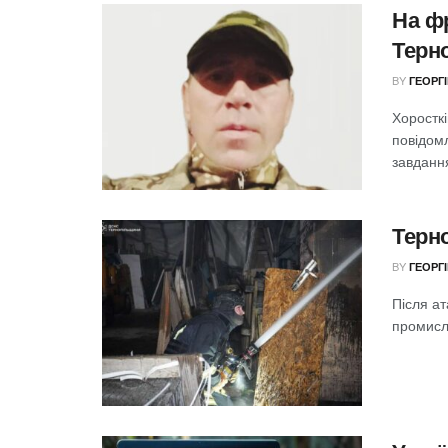
На ф
Терн
BY
ГЕОРГ
Хоросткі
повідомл
завдання
Терн
BY
ГЕОРГ
Після ат
промисло