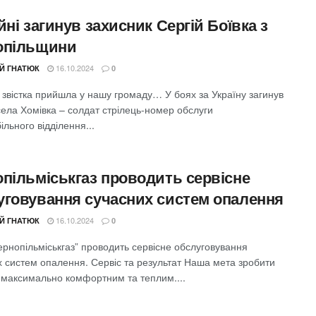
йні загинув захисник Сергій Боївка з
опільщини
16.10.2024
ІЙ ГНАТЮК
0
 звістка прийшла у нашу громаду… У боях за Україну загинув
села Хомівка – солдат стрілець-номер обслуги
льного відділення...
опільміськгаз проводить сервісне
уговування сучасних систем опалення
16.10.2024
ІЙ ГНАТЮК
0
ернопільміськгаз” проводить сервісне обслуговування
х систем опалення. Сервіс та результат Наша мета зробити
 максимально комфортним та теплим....