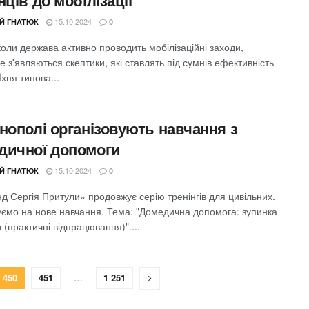
нців до мобілізації
15.10.2024
ІЙ ГНАТЮК
0
коли держава активно проводить мобілізаційні заходи,
 з'являються скептики, які ставлять під сумнів ефективність
Їхня типова...
нополі організовують навчання з
дичної допомоги
15.10.2024
ІЙ ГНАТЮК
0
 Сергія Притули» продовжує серію тренінгів для цивільних.
ємо на нове навчання. Тема: "Домедична допомога: зупинка
 (практичні відпрацювання)"....
450
451
…
1 251