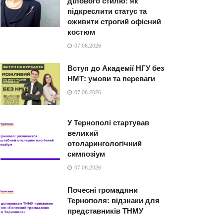
ділового стилю: як
підкреслити статус та
оживити строгий офісний
костюм
07.08.2026
Вступ до Академії НГУ без
НМТ: умови та переваги
07.08.2026
У Тернополі стартував
великий
отоларингологічний
симпозіум
07.08.2026
Почесні громадяни
Тернополя: відзнаки для
представників ТНМУ