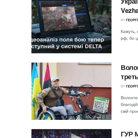
Укра
Vezh
BY
ГЕОРГ
Кажуть, 
рф, бо ц
Волон
треть
BY
ГЕОРГ
Волонтер
благодій
свій про
ГУР 