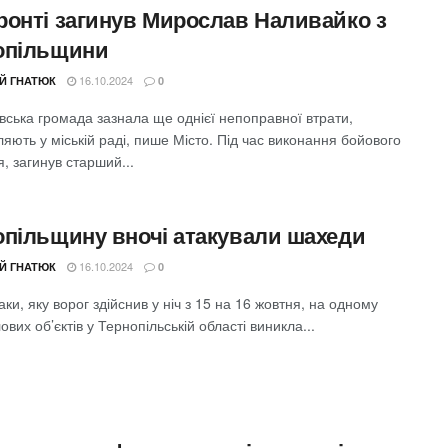
ронті загинув Мирослав Наливайко з
опільщини
16.10.2024
ІЙ ГНАТЮК
0
вська громада зазнала ще однієї непоправної втрати,
яють у міській раді, пише Місто. Під час виконання бойового
, загинув старший...
опільщину вночі атакували шахеди
16.10.2024
ІЙ ГНАТЮК
0
аки, яку ворог здійснив у ніч з 15 на 16 жовтня, на одному
вих об’єктів у Тернопільській області виникла...