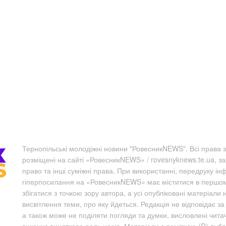
Тернопільські молодіжні новини "РовесникNEWS". Всі права з
розміщені на сайті «РовесникNEWS» / rovesnyknews.te.ua, з
право та інші суміжні права. При використанні, передруку ін
гіперпосилання на «РовесникNEWS» має міститися в першому 
збігатися з точкою зору автора, а усі опубліковані матеріали 
висвітлення теми, про яку йдеться. Редакція не відповідає з
а також може не поділяти погляди та думки, висловлені чита
виконує винятково роль носія. Матеріали з поміткою (R) пуб