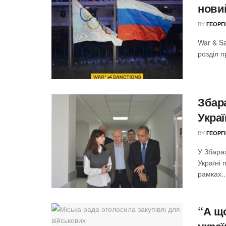
нови
BY
ГЕОРГ
War & S
розділ п
Збара
Украї
BY
ГЕОРГ
У Збара
Україні 
рамках..
“А що