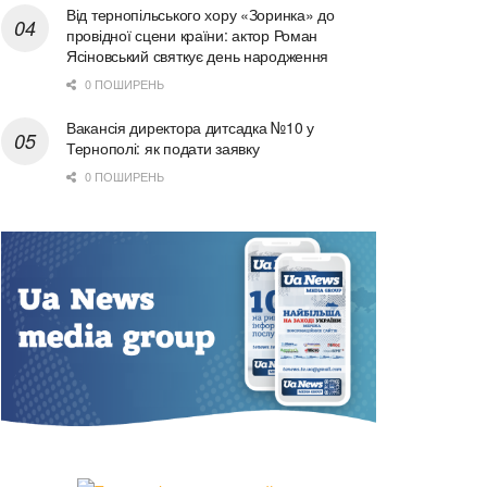
Від тернопільського хору «Зоринка» до
провідної сцени країни: актор Роман
Ясіновський святкує день народження
0 ПОШИРЕНЬ
Вакансія директора дитсадка №10 у
Тернополі: як подати заявку
0 ПОШИРЕНЬ