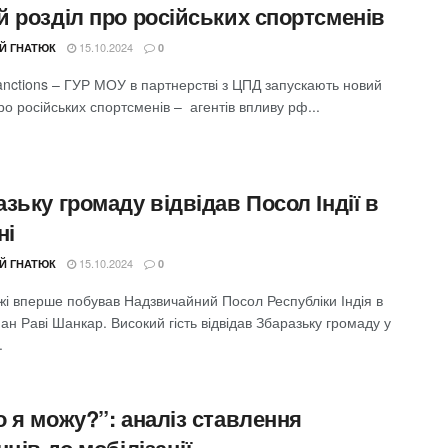
й розділ про російських спортсменів
15.10.2024
ІЙ ГНАТЮК
0
anctions – ГУР МОУ в партнерстві з ЦПД запускають новий
ро російських спортсменів – агентів впливу рф...
зьку громаду відвідав Посол Індії в
ні
15.10.2024
ІЙ ГНАТЮК
0
жі вперше побував Надзвичайний Посол Республіки Індія в
пан Раві Шанкар. Високий гість відвідав Збаразьку громаду у
.
 я можу?”: аналіз ставлення