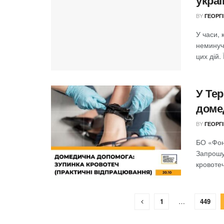
украї
BY
ГЕОРГ
У часи, 
неминуче
цих дій. 
У Тер
доме
BY
ГЕОРГ
БО «Фонд
Запрошу
кровотеч
1
…
449