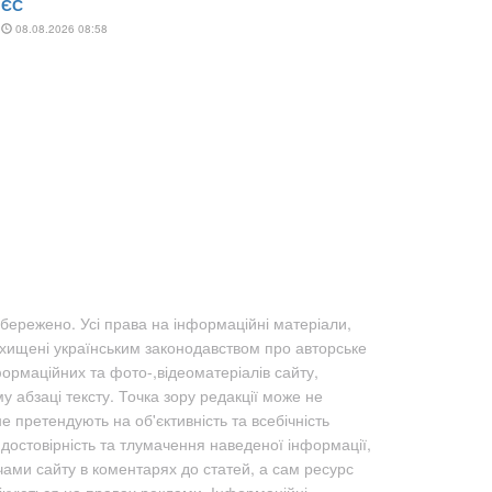
бережено. Усі права на інформаційні матеріали,
ахищені українським законодавством про авторське
формаційних та фото-,відеоматеріалів сайту,
абзаці тексту. Точка зору редакції може не
не претендують на об'єктивність та всебічність
а достовірність та тлумачення наведеної інформації,
чами сайту в коментарях до статей, а сам ресурс
лікуються на правах реклами. Інформаційні