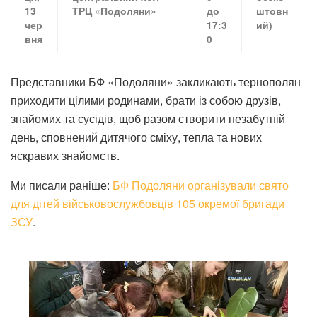
13
ТРЦ «Подоляни»
до
штовн
чер
17:3
ий)
вня
0
Представники БФ «Подоляни» закликають тернополян
приходити цілими родинами, брати із собою друзів,
знайомих та сусідів, щоб разом створити незабутній
день, сповнений дитячого сміху, тепла та нових
яскравих знайомств.
Ми писали раніше:
БФ Подоляни організували свято
для дітей військовослужбовців 105 окремої бригади
ЗСУ
.