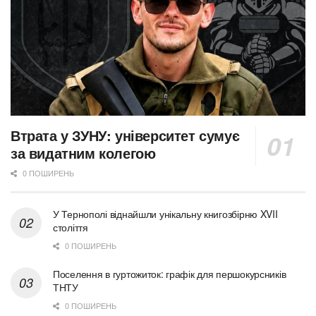
Втрата у ЗУНУ: університет сумує
за видатним колегою
0 ПОШИРЕНЬ
У Тернополі віднайшли унікальну книгозбірню XVII
століття
0 ПОШИРЕНЬ
Поселення в гуртожиток: графік для першокурсників
ТНТУ
0 ПОШИРЕНЬ