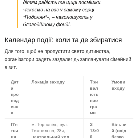
дітям радість та щирі посмішки.
Чекаємо на вас у самому серці
“Подолян”», – наголошують у
благодійному фонді.
Календар події: коли та де збиратися
Для того, щоб не пропустити свято дитинства,
організатори радять заздалегідь запланувати сімейний
візит.
Дат
Локація заходу
Три
Умови
а
вал
входу
про
ість
вед
про
енн
гра
я
ми
м. Тернопіль, вул.
П’я
З
Вільни
Текстильна, 28ч,
тни
13:0
й (вхід
ця,
центральний хол
0
безко