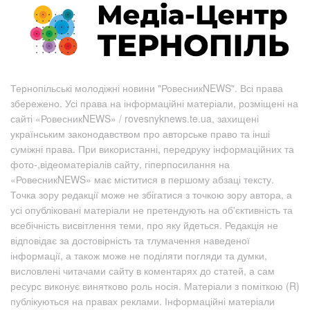
Тернопільські молодіжні новини "РовесникNEWS". Всі права
збережено. Усі права на інформаційні матеріали, розміщені на
сайті «РовесникNEWS» / rovesnyknews.te.ua, захищені
українським законодавством про авторське право та інші
суміжні права. При використанні, передруку інформаційних та
фото-,відеоматеріалів сайту, гіперпосилання на
«РовесникNEWS» має міститися в першому абзаці тексту.
Точка зору редакції може не збігатися з точкою зору автора, а
усі опубліковані матеріали не претендують на об'єктивність та
всебічність висвітлення теми, про яку йдеться. Редакція не
відповідає за достовірність та тлумачення наведеної
інформації, а також може не поділяти погляди та думки,
висловлені читачами сайту в коментарях до статей, а сам
ресурс виконує винятково роль носія. Матеріали з поміткою (R)
публікуються на правах реклами. Інформаційні матеріали