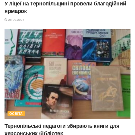
У ліцеї на Тернопільщині провели благодійний
ярмарок
28.09.2024
ОСВІТА
Тернопільські педагоги збирають книги для
херсонських бібліотек