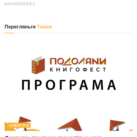
Перегляньте
Також
LIFESTYLE