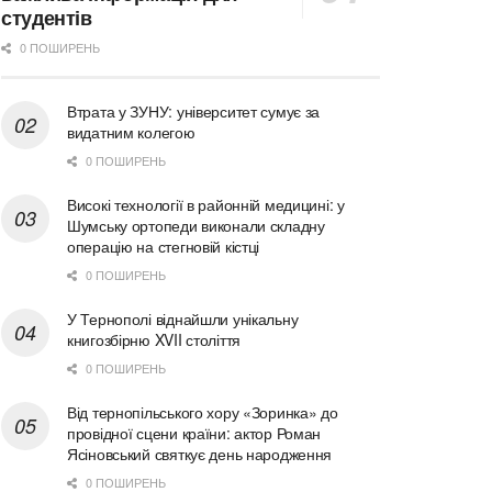
студентів
0 ПОШИРЕНЬ
Втрата у ЗУНУ: університет сумує за
видатним колегою
0 ПОШИРЕНЬ
Високі технології в районній медицині: у
Шумську ортопеди виконали складну
операцію на стегновій кістці
0 ПОШИРЕНЬ
У Тернополі віднайшли унікальну
книгозбірню XVII століття
0 ПОШИРЕНЬ
Від тернопільського хору «Зоринка» до
провідної сцени країни: актор Роман
Ясіновський святкує день народження
0 ПОШИРЕНЬ