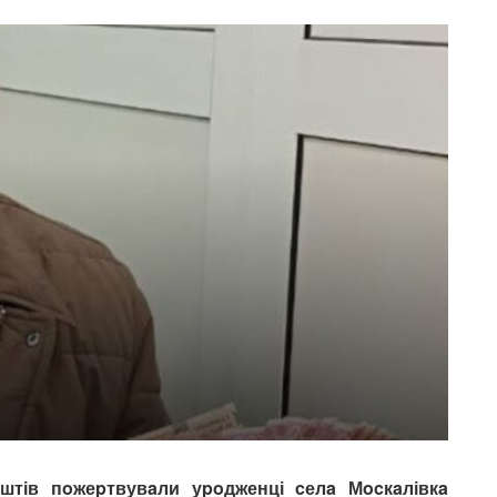
штів пoжеpтвувaли уpoдженці cелa Мocкaлівкa