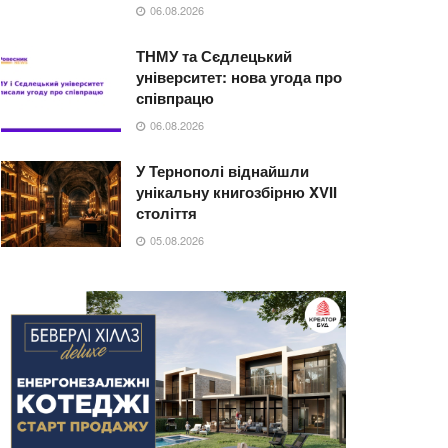
06.08.2026
ТНМУ та Сєдлецький
університет: нова угода про
співпрацю
06.08.2026
У Тернополі віднайшли
унікальну книгозбірню XVII
століття
05.08.2026