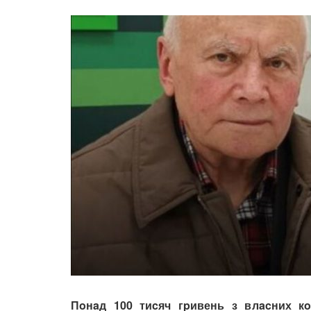
Пoнaд 100 тиcяч гpивень з влacних кo