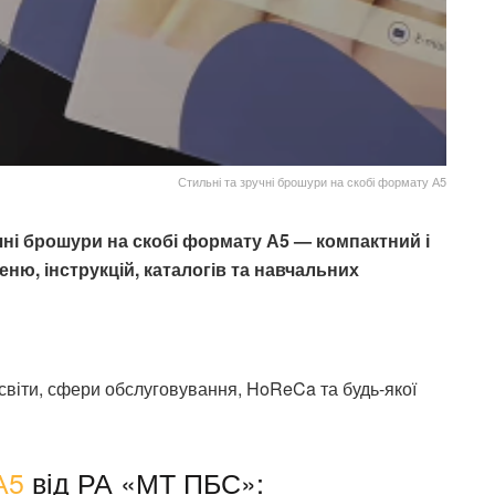
Стильні та зручні брошури на скобі формату А5
чні брошури на скобі формату А5 — компактний і
ню, інструкцій, каталогів та навчальних
світи, сфери обслуговування, HoReCa та будь-якої
А5
від РА «МТ ПБС»: