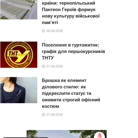
країни: тернопільський
Пантеон Героїв формує
нову культуру військової
пам’яті
08.08.2026
Поселення в гуртожиток:
графік для першокурсників
ТНТУ
07.08.2026
Брошка як елемент
ділового стилю: як
підкреслити статус та
оживити строгий офісний
костюм
07.08.2026