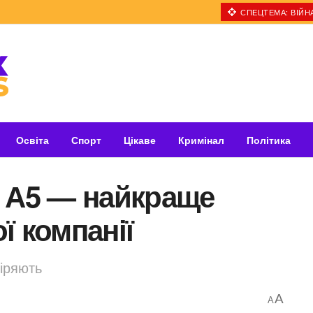
СПЕЦТЕМА: ВІЙНА
Освіта
Спорт
Цікаве
Кримінал
Політика
і А5 — найкраще
ї компанії
іряють
A
A