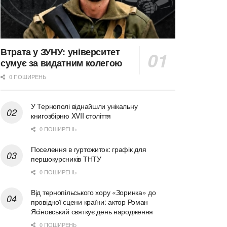
Втрата у ЗУНУ: університет
сумує за видатним колегою
0 ПОШИРЕНЬ
У Тернополі віднайшли унікальну
книгозбірню XVII століття
0 ПОШИРЕНЬ
Поселення в гуртожиток: графік для
першокурсників ТНТУ
0 ПОШИРЕНЬ
Від тернопільського хору «Зоринка» до
провідної сцени країни: актор Роман
Ясіновський святкує день народження
0 ПОШИРЕНЬ