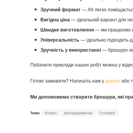
Зручний формат
— А5 легко поміщається
Вигідна ціна
— ідеальний варіант для не
Швидке виготовлення
— ми працюємо о
Універсальність
— ідеально підходить дл
Зручність у використанні
— брошури лег
Побачити приклади наших робіт можна у відео
Готові замовити? Напишіть нам у
директ
або т
Ми допоможемо створити брошури, які пра
Теми:
бізнес
брошурування
Головне