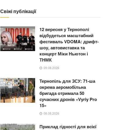
Свіжі публікації
12 вересня у Тернополі
відбудеться масштабний
фестиваль VDOMA: дрифт-
шоу, автовиставка та
концерт Міки Ньютон і
ТНМК
09.08.2026
Тернопіль для ЗСУ: 71-ша
окрема аеромобільна
бригада отримала 50
сучасних дронів «Vyriy Pro
15»
08.08.2026
Приклад гідності для всієї