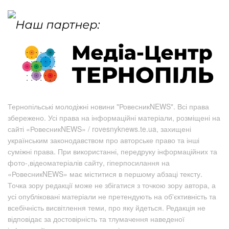
Тернопільські молодіжні новини "РовесникNEWS". Всі права
збережено. Усі права на інформаційні матеріали, розміщені на
сайті «РовесникNEWS» / rovesnyknews.te.ua, захищені
українським законодавством про авторське право та інші
суміжні права. При використанні, передруку інформаційних та
фото-,відеоматеріалів сайту, гіперпосилання на
«РовесникNEWS» має міститися в першому абзаці тексту.
Точка зору редакції може не збігатися з точкою зору автора, а
усі опубліковані матеріали не претендують на об'єктивність та
всебічність висвітлення теми, про яку йдеться. Редакція не
відповідає за достовірність та тлумачення наведеної