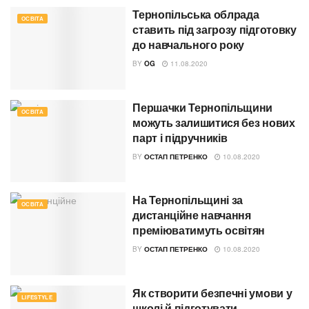
Тернопільська облрада
ОСВІТА
ставить під загрозу підготовку
до навчального року
BY
OG
11.08.2020
Першачки Тернопільщини
ОСВІТА
можуть залишитися без нових
парт і підручників
BY
ОСТАП ПЕТРЕНКО
10.08.2020
На Тернопільщині за
ОСВІТА
дистанційне навчання
преміюватимуть освітян
BY
ОСТАП ПЕТРЕНКО
10.08.2020
Як створити безпечні умови у
LIFESTYLE
школі й підготувати