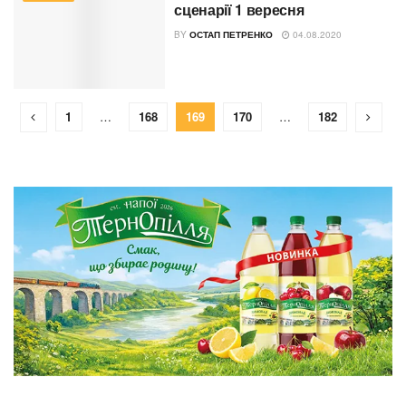
сценарії 1 вересня
BY
ОСТАП ПЕТРЕНКО
04.08.2020
1
…
168
169
170
…
182