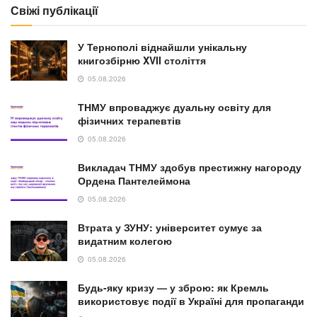
Свіжі публікації
У Тернополі віднайшли унікальну
книгозбірню XVII століття
05.08.2026
ТНМУ впроваджує дуальну освіту для
фізичних терапевтів
05.08.2026
Викладач ТНМУ здобув престижну нагороду
Ордена Пантелеймона
05.08.2026
Втрата у ЗУНУ: університет сумує за
видатним колегою
05.08.2026
Будь-яку кризу — у зброю: як Кремль
використовує події в Україні для пропаганди