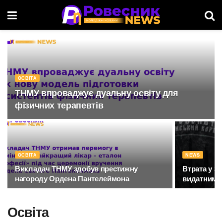
ОСВІТА
ТНМУ впроваджує дуальну освіту для
фізичних терапевтів
ОСВІТА
NEWS
Викладач ТНМУ здобув престижну
Втрата у З
нагороду Ордена Пантелеймона
видатним 
Освіта