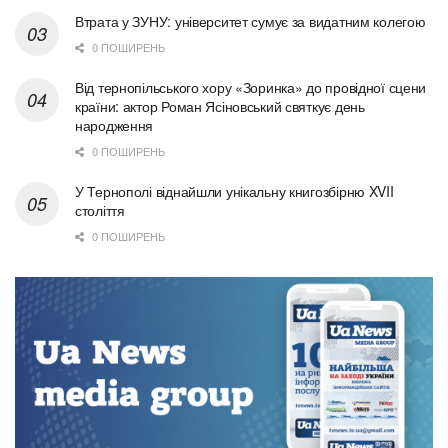
Втрата у ЗУНУ: університет сумує за видатним колегою
0 ПОШИРЕНЬ
Від тернопільського хору «Зоринка» до провідної сцени
країни: актор Роман Ясіновський святкує день
народження
0 ПОШИРЕНЬ
У Тернополі віднайшли унікальну книгозбірню XVII
століття
0 ПОШИРЕНЬ