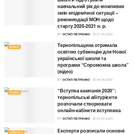
навчальний рік до можливих
змін епідемічної ситуації –
рекомендації МОН щодо
старту 2020-2021 н. р.
BY
ОСТАП ПЕТРЕНКО
07.08.2020
Тернопільщина отримала
ОСВІТА
освітню субвенцію для Нової
української школи та
програми “Спроможна школа”
(відео)
BY
ОСТАП ПЕТРЕНКО
06.08.2020
“Вступна кампанія 2020”:
ОСВІТА
тернопільські абітурієнти
розпочали створювати
онлайн-кабінети вступника
BY
ОСТАП ПЕТРЕНКО
05.08.2020
Експерти розписали основні
LIFESTYLE