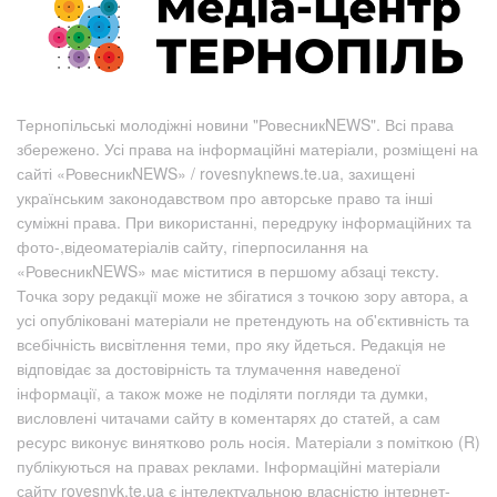
Тернопільські молодіжні новини "РовесникNEWS". Всі права
збережено. Усі права на інформаційні матеріали, розміщені на
сайті «РовесникNEWS» / rovesnyknews.te.ua, захищені
українським законодавством про авторське право та інші
суміжні права. При використанні, передруку інформаційних та
фото-,відеоматеріалів сайту, гіперпосилання на
«РовесникNEWS» має міститися в першому абзаці тексту.
Точка зору редакції може не збігатися з точкою зору автора, а
усі опубліковані матеріали не претендують на об'єктивність та
всебічність висвітлення теми, про яку йдеться. Редакція не
відповідає за достовірність та тлумачення наведеної
інформації, а також може не поділяти погляди та думки,
висловлені читачами сайту в коментарях до статей, а сам
ресурс виконує винятково роль носія. Матеріали з поміткою (R)
публікуються на правах реклами. Інформаційні матеріали
сайту rovesnyk.te.ua є інтелектуальною власністю інтернет-