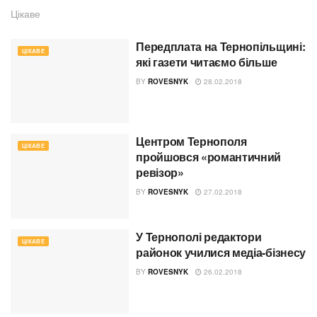
Цікаве
Передплата на Тернопільщині:
ЦІКАВЕ
які газети читаємо більше
BY
ROVESNYK
28.02.2018
Центром Тернополя
ЦІКАВЕ
пройшовся «романтичний
ревізор»
BY
ROVESNYK
27.02.2018
У Тернополі редактори
ЦІКАВЕ
районок училися медіа-бізнесу
BY
ROVESNYK
26.02.2018