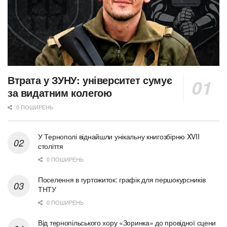
Втрата у ЗУНУ: університет сумує
за видатним колегою
0 ПОШИРЕНЬ
У Тернополі віднайшли унікальну книгозбірню XVII
століття
0 ПОШИРЕНЬ
Поселення в гуртожиток: графік для першокурсників
ТНТУ
0 ПОШИРЕНЬ
Від тернопільського хору «Зоринка» до провідної сцени