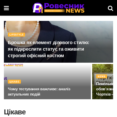
LIFESTYLE
Брошка як елемент ділового стилю:
як підкреслити статус та оживити
строгий офісний костюм
NEWS
ЦІКАВЕ
Пекельно-
Чому тестування важливе: аналіз
обов’язков
актуальних подій
Чортків — 
Цікаве