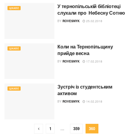
У тернопільській бібліотеці
ЦІКАВЕ
слухали про Небесну Сотню
BY
ROVESNYK
25.02.2018
Коли на Тернопільщину
ЦІКАВЕ
прийде весна
BY
ROVESNYK
17.02.2018
Зустріч із студентським
ЦІКАВЕ
активом
BY
ROVESNYK
14.02.2018
1
…
359
360