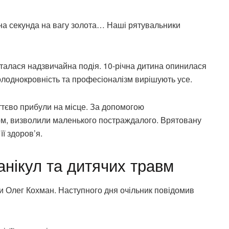
на секунда на вагу золота… Наші рятувальники
 сталася надзвичайна подія. 10-річна дитина опинилася
холоднокровність та професіоналізм вирішують усе.
ттєво прибули на місце. За допомогою
ом, визволили маленького постраждалого. Врятовану
ї здоров’я.
анікул та дитячих травм
и Олег Кохман. Наступного дня очільник повідомив