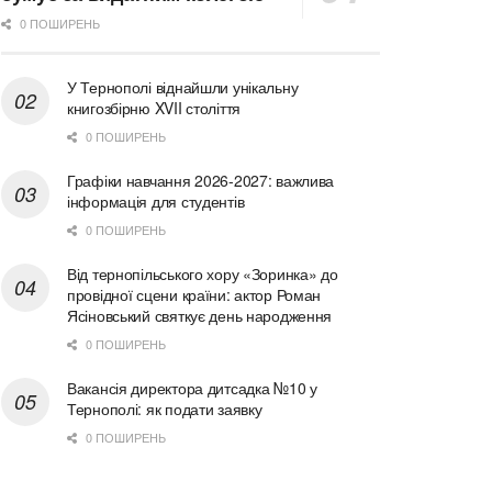
0 ПОШИРЕНЬ
У Тернополі віднайшли унікальну
книгозбірню XVII століття
0 ПОШИРЕНЬ
Графіки навчання 2026-2027: важлива
інформація для студентів
0 ПОШИРЕНЬ
Від тернопільського хору «Зоринка» до
провідної сцени країни: актор Роман
Ясіновський святкує день народження
0 ПОШИРЕНЬ
Вакансія директора дитсадка №10 у
Тернополі: як подати заявку
0 ПОШИРЕНЬ