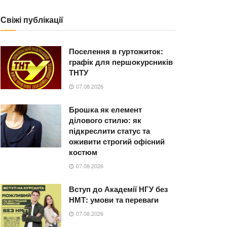
Свіжі публікації
Поселення в гуртожиток:
графік для першокурсників
ТНТУ
07.08.2026
Брошка як елемент
ділового стилю: як
підкреслити статус та
оживити строгий офісний
костюм
07.08.2026
Вступ до Академії НГУ без
НМТ: умови та переваги
07.08.2026