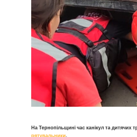
На Тернопільщині час канікул та дитячих тр
рятувальники
.