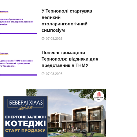
У Тернополі стартував
великий
отоларингологічний
симпозіум
07.08.2026
Почесні громадяни
Тернополя: відзнаки для
представників ТНМУ
07.08.2026