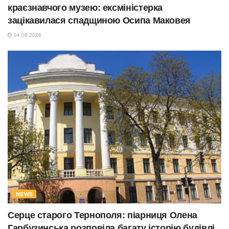
краєзнавчого музею: ексміністерка
зацікавилася спадщиною Осипа Маковея
04.08.2026
NEWS
Серце старого Тернополя: піарниця Олена
Гарбузинська розповіла багату історію будівлі