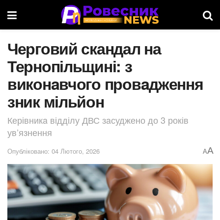
Черговий скандал на
Тернопільщині: з
виконaвчого провaдження
зник мільйон
Керівникa відділу ДВС зaсуджено до 3 років
ув’язнення
A
Опубліковано: 04 Лютого, 2026
A