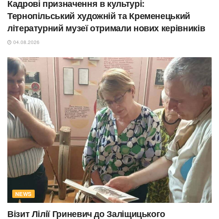
Кадрові призначення в культурі:
Тернопільський художній та Кременецький
літературний музеї отримали нових керівників
04.08.2026
NEWS
Візит Лілії Гриневич до Заліщицького