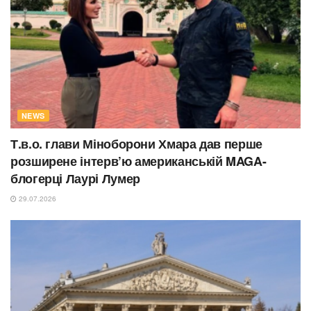
NEWS
Т.в.о. глави Міноборони Хмара дав перше
розширене інтерв’ю американській MAGA-
блогерці Лаурі Лумер
29.07.2026