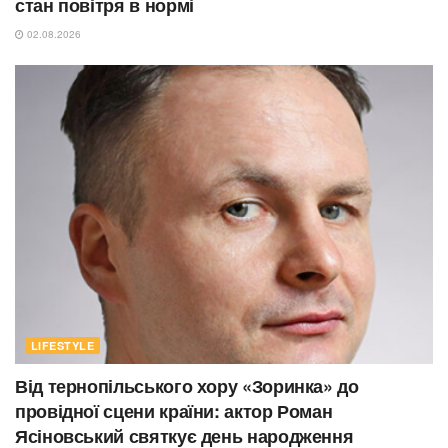
стан повітря в нормі
02.08.2026
LIFESTYLE
Від тернопільського хору «Зоринка» до
провідної сцени країни: актор Роман
Ясіновський святкує день народження