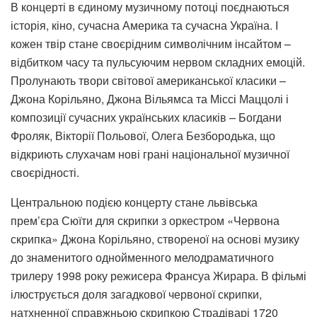
В концерті в єдиному музичному потоці поєднаються
історія, кіно, сучасна Америка та сучасна Україна. І
кожен твір стане своєрідним символічним інсайтом –
відбитком часу та пульсуючим нервом складних емоцій.
Пролунають твори світової американської класики –
Джона Корільяно, Джона Вільямса та Міссі Маццолі і
композиції сучасних українських класиків – Богдани
Фроляк, Вікторії Польової, Олега Безбородька, що
відкриють слухачам нові грані національної музичної
своєрідності.
Центральною подією концерту стане львівська
прем’єра Сюїти для скрипки з оркестром «Червона
скрипка» Джона Корільяно, створеної на основі музику
до знаменитого однойменного мелодраматичного
трилеру 1998 року режисера Франсуа Жирара. В фільмі
ілюструється доля загадкової червоної скрипки,
натхненної справжньою скрипкою Страдіварі 1720