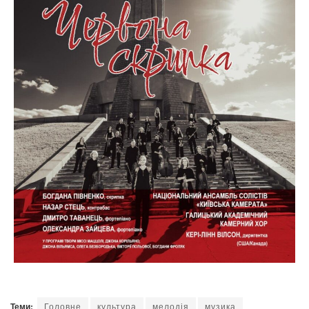
Теми:
Головне
культура
мелодія
музика