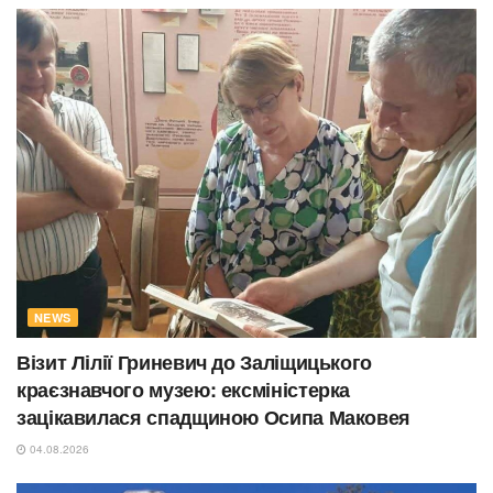
NEWS
Візит Лілії Гриневич до Заліщицького
краєзнавчого музею: ексміністерка
зацікавилася спадщиною Осипа Маковея
04.08.2026