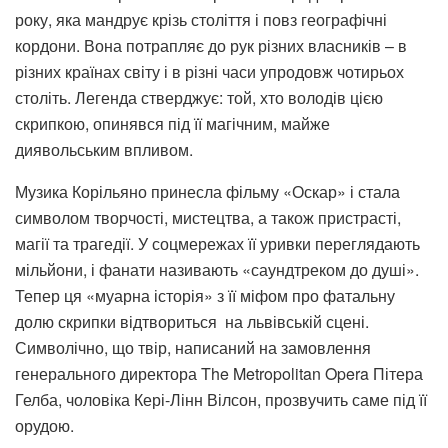
року, яка мандрує крізь століття і повз географічні
кордони. Вона потрапляє до рук різних власників – в
різних країнах світу і в різні часи упродовж чотирьох
століть. Легенда стверджує: той, хто володів цією
скрипкою, опинявся під її магічним, майже
диявольським впливом.
Музика Корільяно принесла фільму «Оскар» і стала
символом творчості, мистецтва, а також пристрасті,
магії та трагедії. У соцмережах її уривки переглядають
мільйони, і фанати називають «саундтреком до душі».
Тепер ця «муарна історія» з її міфом про фатальну
долю скрипки відтвориться на львівській сцені.
Символічно, що твір, написаний на замовлення
генерального директора The Metropolitan Opera Пітера
Гелба, чоловіка Кері-Лінн Вілсон, прозвучить саме під її
орудою.