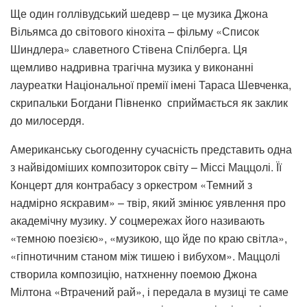
Ще один голлівудський шедевр – це музика Джона
Вільямса до світового кінохіта – фільму «Список
Шиндлера» славетного Стівена Спілберга. Ця
щемливо надривна трагічна музика у виконанні
лауреатки Національної премії імені Тараса Шевченка,
скрипальки Богдани Півненко сприймається як заклик
до милосердя.
Американську сьогоденну сучасність представить одна
з найвідоміших композиторок світу – Міссі Маццолі. Її
Концерт для контрабасу з оркестром «Темний з
надмірно яскравим» – твір, який змінює уявлення про
академічну музику. У соцмережах його називають
«темною поезією», «музикою, що йде по краю світла»,
«гіпнотичним станом між тишею і вибухом». Маццолі
створила композицію, натхненну поемою Джона
Мілтона «Втрачений рай», і передала в музиці те саме