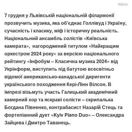
Афіша
7 грудня у Львівській національній філармонії
прозвучить музика, яка об’єднає Голлівуд і Україну,
сучасність і класику, міф і історичну реальність.
Національний ансамбль солістів «Київська
камерата», нагороджений титулом «Найкращим
оркестром 2024 року» за версією національного
рейтингу «Інфобум – Класична музика 2024» від
Укрінформ, виступить під батутою всесвітньо
відомої американсько-канадської диригенти
українського походження Кері-Лінн Вілсон. В
імпрезі візьмуть участь Галицький академічний
камерний хор та яскраві солісти – скрипалька
Богдана Півненко, контрабасист Назарій Стець та
фортепіанний дует «Kyiv Piano Duo» – Олександра
Зайцева і Дмитро Таванець.