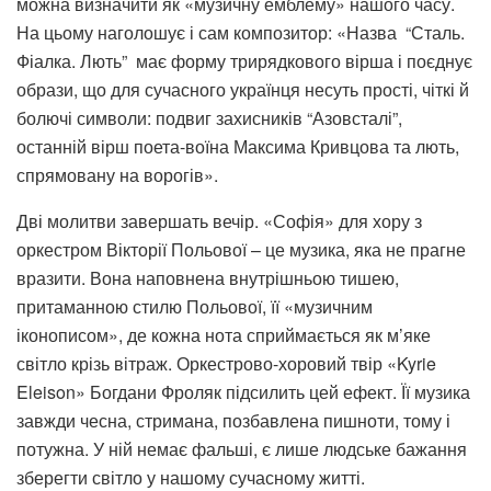
можна визначити як «музичну емблему» нашого часу.
На цьому наголошує і сам композитор: «Назва “Сталь.
Фіалка. Лють” має форму трирядкового вірша і поєднує
образи, що для сучасного українця несуть прості, чіткі й
болючі символи: подвиг захисників “Азовсталі”,
останній вірш поета-воїна Максима Кривцова та лють,
спрямовану на ворогів».
Дві молитви завершать вечір. «Софія» для хору з
оркестром Вікторії Польової – це музика, яка не прагне
вразити. Вона наповнена внутрішньою тишею,
притаманною стилю Польової, її «музичним
іконописом», де кожна нота сприймається як м’яке
світло крізь вітраж. Оркестрово-хоровий твір «Kyrie
Eleison» Богдани Фроляк підсилить цей ефект. Її музика
завжди чесна, стримана, позбавлена пишноти, тому і
потужна. У ній немає фальші, є лише людське бажання
зберегти світло у нашому сучасному житті.