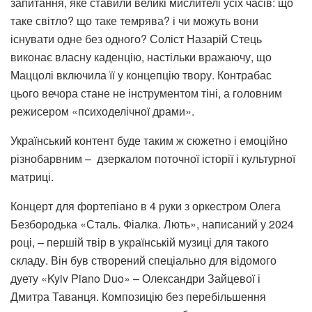
запитання, яке ставили великі мислителі усіх часів: що
таке світло? що таке темрява? і чи можуть вони
існувати одне без одного? Соліст Назарій Стець
виконає власну каденцію, настільки вражаючу, що
Маццолі включила її у концепцію твору. Контрабас
цього вечора стане не інструментом тіні, а головним
режисером «психоделічної драми».
Український контент буде таким ж сюжетно і емоційно
різнобарвним – дзеркалом поточної історії і культурної
матриці.
Концерт для фортепіано в 4 руки з оркестром Олега
Безбородька «Сталь. Фіалка. Лють», написаний у 2024
році, – першій твір в українській музиці для такого
складу. Він був створений спеціально для відомого
дуету «Kyiv Piano Duo» – Олександри Зайцевої і
Дмитра Таванця. Композицію без перебільшення