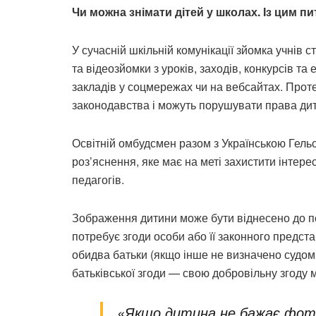
Чи можна знімати дітей у школах. Із цим 
У сучасній шкільній комунікації зйомка учнів 
та відеозйомки з уроків, заходів, конкурсів та 
закладів у соцмережах чи на вебсайтах. Проте
законодавства і можуть порушувати права ди
Освітній омбудсмен разом з Українською Гель
роз’яснення, яке має на меті захистити інтере
педагогів.
Зображення дитини може бути віднесено до пер
потребує згоди особи або її законного предста
обидва батьки (якщо інше не визначено судо
батьківської згоди — свою добровільну згоду 
«Якщо дитина не бажає фото