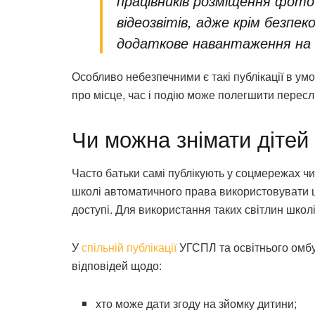
працівників розміщення фото
відеозвітів, адже крім безпек
додаткове навантаження на в
Особливо небезпечними є такі публікації в ум
про місце, час і подію може полегшити пересл
Чи можна знімати дітей
Часто батьки самі публікують у соцмережах чи 
школі автоматичного права використовувати ц
доступі. Для використання таких світлин школі
У
спільній публікації
УГСПЛ та освітнього омбу
відповідей щодо:
хто може дати згоду на зйомку дитини;