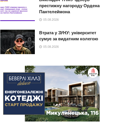
престижну нагороду Ордена
Пантелеймона
05.08.2026
Втрата у ЗУНУ: університет
сумує за видатним колегою
05.08.2026