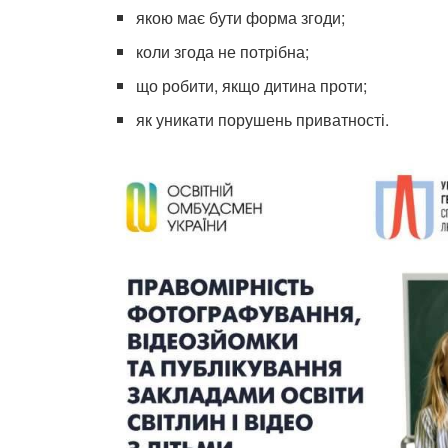
якою має бути форма згоди;
коли згода не потрібна;
що робити, якщо дитина проти;
як уникати порушень приватності.