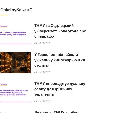
Свіжі публікації
ТНМУ та Сєдлецький
університет: нова угода про
співпрацю
06.08.2026
У Тернополі віднайшли
унікальну книгозбірню XVII
століття
05.08.2026
ТНМУ впроваджує дуальну
освіту для фізичних
терапевтів
05.08.2026
Викладач ТНМУ здобув