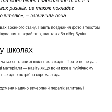
 та відео дітей і надсилання фото- й
ових ризиків, це також покладає
чителів», – зазначила вона.
овах воєнного стану. Навіть поєднання фото з текстом
ідування, шахрайство, шантаж або кібербулінг.
 у школах
чатах світлини зі шкільних заходів. Проте це не дає
і матеріали — навіть якщо вони вже в публічному
 все одно потрібна окрема згода.
дсмена надано вичерпний перелік запитань і