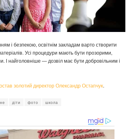
нням і безпекою, освітнім закладам варто створити
 матеріалів. Усі процедури мають бути прозорими,
ни. І найголовніше — дозвіл має бути добровільним і
постав золотий директор Олександр Остапчук
.
вне
діти
фото
школа