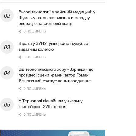
Високі технології в районній медицині: у
Шумську ортопеди виконали складну
операцію на стегновій кістці
0 ПОШИРЕНЬ
Втрата у ЗУНУ: університет сумує за
видатним колегою
0 ПОШИРЕНЬ
Від тернопільського хору «Зоринка» до
провідної сцени країни: актор Роман
Ясіновський святкує день народження
0 ПОШИРЕНЬ
У Тернополі віднайшли унікальну
книгозбірню XVII століття
0 ПОШИРЕНЬ