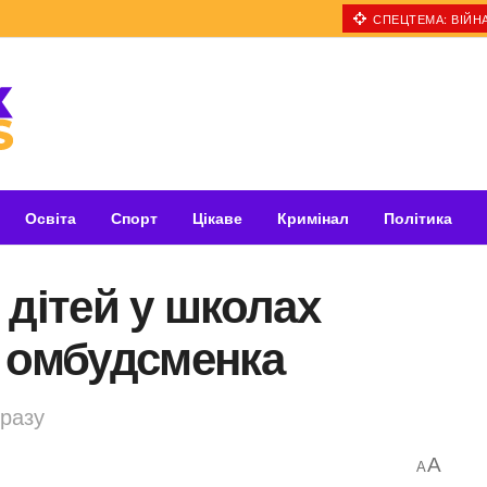
СПЕЦТЕМА: ВІЙНА
Освіта
Спорт
Цікаве
Кримінал
Політика
 дітей у школах
я омбудсменка
оразу
A
A