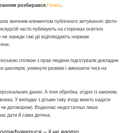
питанням розбирався
Голос
.
стала звичним елементом публічного звітування: фото-
екскурсій часто публікують на сторінках освітніх
 не завжди такі дії відповідають нормам
тини.
сінською спілкою з прав людини підготували докладне
си школярів, уникнути ризиків і зменшити тиск на
сональних даних. А їхня обробка, згідно із законом,
вника. У випадку з дітьми таку згоду мають надати
м чи договором). Водночас недостатньо лише
має дати й сама дитина.
графуватися – її не варто