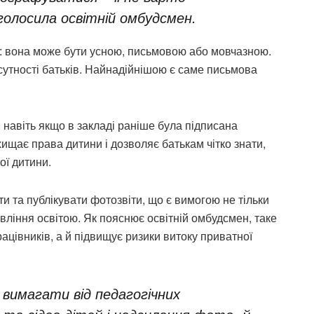
олосила освітній омбудсмен.
: вона може бути усною, письмовою або мовчазною.
утності батьків. Найнадійнішою є саме письмова
 навіть якщо в закладі раніше була підписана
хищає права дитини і дозволяє батькам чітко знати,
ої дитини.
и та публікувати фотозвіти, що є вимогою не тільки
авління освітою. Як пояснює освітній омбудсмен, таке
ацівників, а й підвищує ризики витоку приватної
 вимагати від педагогічних