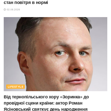
стан повітря в нормі
02.08.2026
LIFESTYLE
Від тернопільського хору «Зоринка» до
провідної сцени країни: актор Роман
Ясіновський святкує день народження