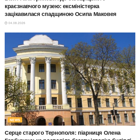
краєзнавчого музею: ексміністерка
зацікавилася спадщиною Осипа Маковея
04.08.2026
NEWS
Серце старого Тернополя: піарниця Олена