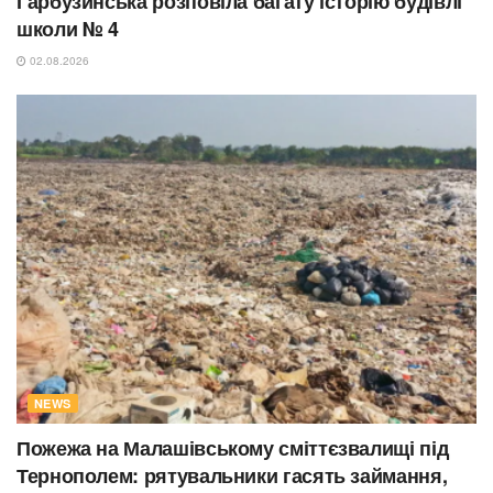
Гарбузинська розповіла багату історію будівлі
школи № 4
02.08.2026
NEWS
Пожежа на Малашівському сміттєзвалищі під
Тернополем: рятувальники гасять займання,