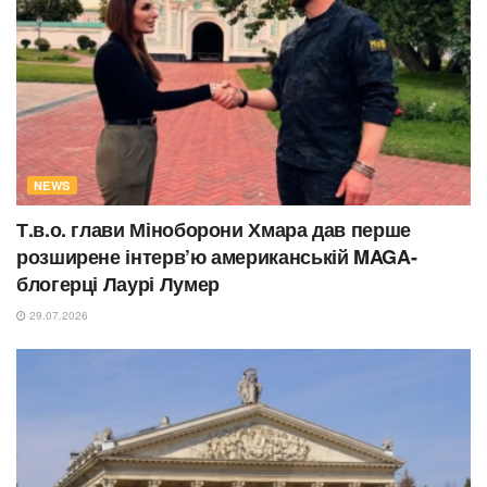
NEWS
Т.в.о. глави Міноборони Хмара дав перше
розширене інтерв’ю американській MAGA-
блогерці Лаурі Лумер
29.07.2026