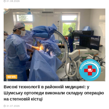
01.08.2026
NEWS
Високі технології в районній медицині: у
Шумську ортопеди виконали складну операцію
на стегновій кістці
31.07.2026