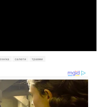
ехніка
салюти
травми