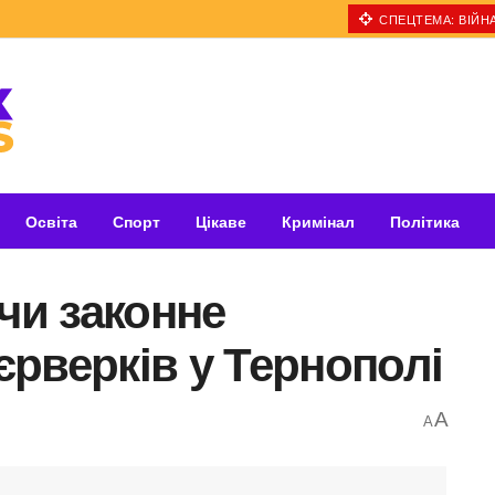
СПЕЦТЕМА: ВІЙНА
Освіта
Спорт
Цікаве
Кримінал
Політика
 чи законне
рверків у Тернополі
A
A