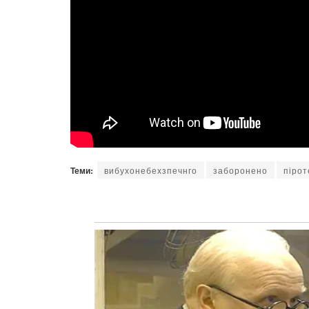
Теми:
вибухонебехзпечнго
заборонено
пірот