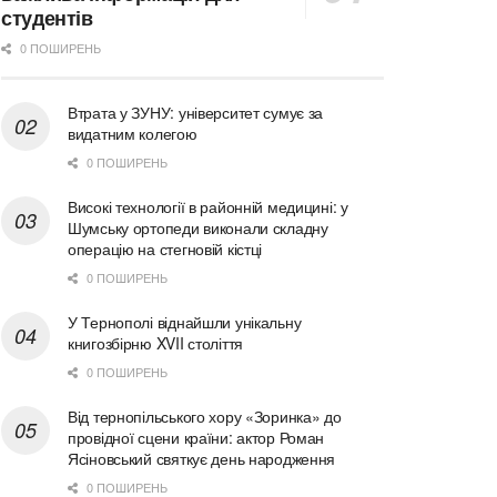
студентів
0 ПОШИРЕНЬ
Втрата у ЗУНУ: університет сумує за
видатним колегою
0 ПОШИРЕНЬ
Високі технології в районній медицині: у
Шумську ортопеди виконали складну
операцію на стегновій кістці
0 ПОШИРЕНЬ
У Тернополі віднайшли унікальну
книгозбірню XVII століття
0 ПОШИРЕНЬ
Від тернопільського хору «Зоринка» до
провідної сцени країни: актор Роман
Ясіновський святкує день народження
0 ПОШИРЕНЬ