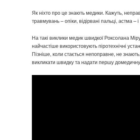
Як ніхто про це знають медики. Кажуть, непр
травмувань – опіки, відірвані пальці, астма – 
На такі виклики медик швидкої Роксолана Мір
найчастіше використовують піротехнічні устано
Пізніше, коли стається непоправне, не знають,
викликати швидку та надати першу домедичну