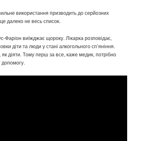
авильне використання призводить до серйозних
і це далеко не весь список.
ус-Фаріон виїжджає щороку. Лікарка розповідає,
вки діти та люди у стані алкогольного сп’яніння.
 як діяти. Тому перш за все, каже медик, потрібно
 допомогу.