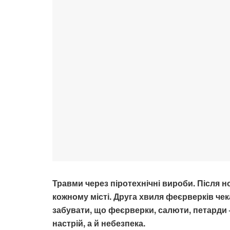
Травми через піротехнічні вироби. Після н
кожному місті. Друга хвиля феєрверків чека
забувати, що феєрверки, салюти, петарди 
настрій, а й небезпека.