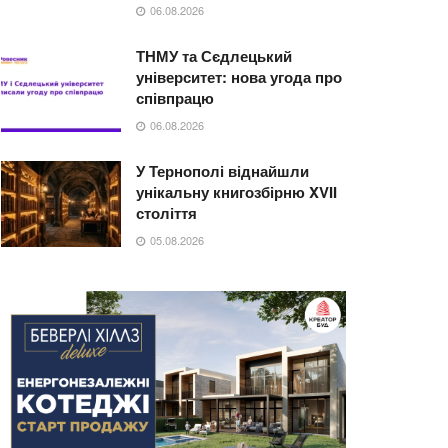
06.08.2026
ТНМУ та Сєдлецький
університет: нова угода про
співпрацю
06.08.2026
У Тернополі віднайшли
унікальну книгозбірню XVII
століття
05.08.2026