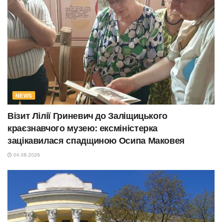
NEWS
Візит Лілії Гриневич до Заліщицького
краєзнавчого музею: ексміністерка
зацікавилася спадщиною Осипа Маковея
04.08.2026