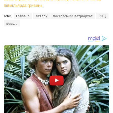
півмільярда гривень
.
Теми:
Головне
зв'язок
московський патріархат
РПЦ
церква