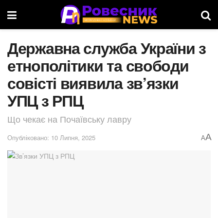
Державна служба України з
етнополітики та свободи
совісті виявила зв’язки
УПЦ з РПЦ
Що чекає на Почаївську лавру
A
Опубліковано: 10 Липня, 2025
A