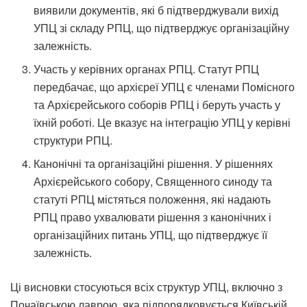
виявили документів, які б підтверджували вихід
УПЦ зі складу РПЦ, що підтверджує організаційну
залежність.
Участь у керівних органах РПЦ. Статут РПЦ
передбачає, що архієреї УПЦ є членами Помісного
та Архієрейського соборів РПЦ і беруть участь у
їхній роботі. Це вказує на інтеграцію УПЦ у керівні
структури РПЦ.
Канонічні та організаційні рішення. У рішеннях
Архієрейського собору, Священного синоду та
статуті РПЦ містяться положення, які надають
РПЦ право ухвалювати рішення з канонічних і
організаційних питань УПЦ, що підтверджує її
залежність.
Ці висновки стосуються всіх структур УПЦ, включно з
Почаївською лаврою, яка підпорядковується Київській