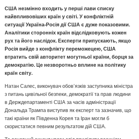
США незмінно входить у перші лави списку
найвпливовіших країн у світі. У конфліктній
ситуації Україна-Росія дії США є дуже показовими.
Аналітики сторонніх країн відслідковують кожен
рух та його наслідок. Експерти припускають, якщо
Росія вийде з конфлікту переможецею, США
втратить свій авторитет могутньої країни, борця за
демократію. Це незворотньо вплине на політику
країн світу.
Натан Салес, виконувач обов’язків заступника міністра
з питань цивільної безпеки, демократії та прав людини
в Держдепартаменті США за часів адміністрації
Дональда Трампа виступив як експерт та зазначив, що
такі країни як Південна Корея та Іран могли б
скористатися певним результатом дій США.