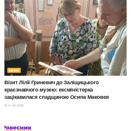
NEWS
Візит Лілії Гриневич до Заліщицького
краєзнавчого музею: ексміністерка
зацікавилася спадщиною Осипа Маковея
04.08.2026