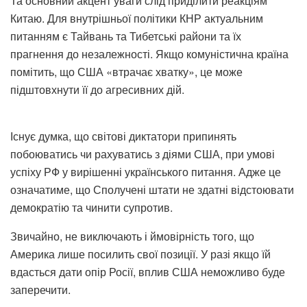
Та основний акцент уваги слід приділити реакціям
Китаю. Для внутрішньої політики КНР актуальним
питанням є Тайвань та Тибетські райони та їх
прагнення до незалежності. Якщо комуністична країна
помітить, що США «втрачає хватку», це може
підштовхнути її до агресивних дій.
Існує думка, що світові диктатори припинять
побоюватись чи рахуватись з діями США, при умові
успіху РФ у вирішенні українського питання. Адже це
означатиме, що Сполучені штати не здатні відстоювати
демократію та чинити супротив.
Звичайно, не виключають і ймовірність того, що
Америка лише посилить свої позиції. У разі якщо їй
вдасться дати опір Росії, вплив США неможливо буде
заперечити.