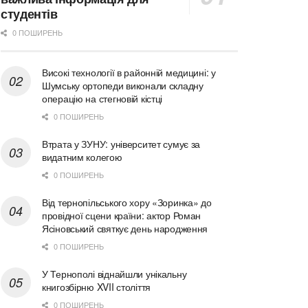
студентів
0 ПОШИРЕНЬ
Високі технології в районній медицині: у
Шумську ортопеди виконали складну
операцію на стегновій кістці
0 ПОШИРЕНЬ
Втрата у ЗУНУ: університет сумує за
видатним колегою
0 ПОШИРЕНЬ
Від тернопільського хору «Зоринка» до
провідної сцени країни: актор Роман
Ясіновський святкує день народження
0 ПОШИРЕНЬ
У Тернополі віднайшли унікальну
книгозбірню XVII століття
0 ПОШИРЕНЬ