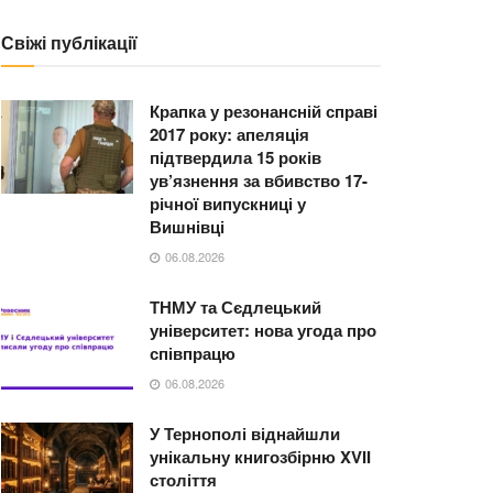
Свіжі публікації
Крапка у резонансній справі
2017 року: апеляція
підтвердила 15 років
ув’язнення за вбивство 17-
річної випускниці у
Вишнівці
06.08.2026
ТНМУ та Сєдлецький
університет: нова угода про
співпрацю
06.08.2026
У Тернополі віднайшли
унікальну книгозбірню XVII
століття