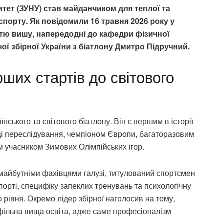
тет (ЗУНУ) став майданчиком для теплої та
 спорту. Як повідомили 16 травня 2026 року у
кістю вишу, напередодні до кафедри фізичної
ічої збірної України з біатлону Дмитро Підручний.
рших стартів до світового
ського та світового біатлону. Він є першим в історії
нці переслідування, чемпіоном Європи, багаторазовим
 учасником Зимових Олімпійських ігор.
 майбутніми фахівцями галузі, титулований спортсмен
порті, специфіку запеклих тренувань та психологічну
 рівня. Окремо лідер збірної наголосив на тому,
фільна вища освіта, адже саме професіоналізм