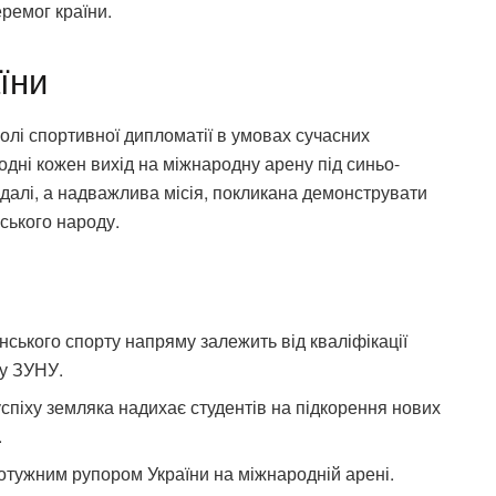
ремог країни.
їни
олі спортивної дипломатії в умовах сучасних
одні кожен вихід на міжнародну арену під синьо-
далі, а надважлива місія, покликана демонструвати
нського народу.
нського спорту напряму залежить від кваліфікації
 у ЗУНУ.
піху земляка надихає студентів на підкорення нових
.
тужним рупором України на міжнародній арені.