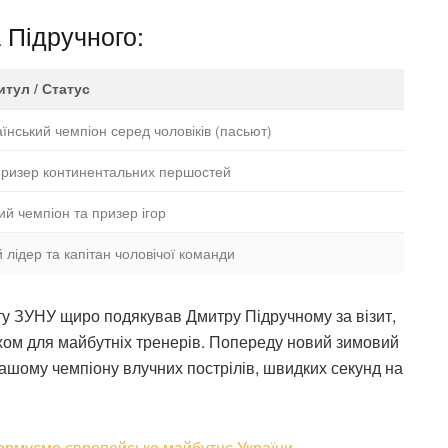
 Підручного:
тул / Статус
їнський чемпіон серед чоловіків (пасьют)
призер континентальних першостей
й чемпіон та призер ігор
 лідер та капітан чоловічої команди
рту ЗУНУ щиро подякував Дмитру Підручному за візит,
ом для майбутніх тренерів. Попереду новий зимовий
нашому чемпіону влучних пострілів, швидких секунд на
ормуємо європейське майбутнє України
.