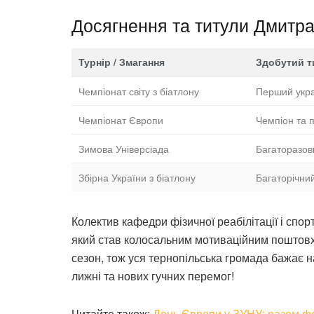
Досягнення та титули Дмитра
Турнір / Змагання
Здобутий ти
Чемпіонат світу з біатлону
Перший укра
Чемпіонат Європи
Чемпіон та 
Зимова Універсіада
Багаторазови
Збірна України з біатлону
Багаторічний
Колектив кафедри фізичної реабілітації і спо
який став колосальним мотиваційним поштовх
сезон, тож уся тернопільська громада бажає 
лижні та нових гучних перемог!
Читайте також:
День Європи у ЗУНУ: разом ф