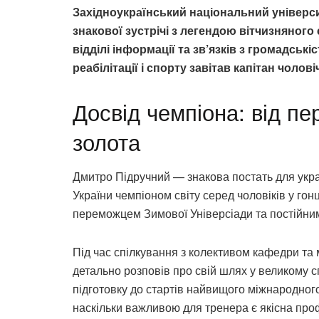
Західноукраїнський національний універси
знакової зустрічі з легендою вітчизняного
відділі інформації та зв’язків з громадсь
реабілітації і спорту завітав капітан чолов
Досвід чемпіона: від пе
золота
Дмитро Підручний — знакова постать для україн
України чемпіоном світу серед чоловіків у го
переможцем Зимової Універсіади та постійним
Під час спілкування з колективом кафедри та
детально розповів про свій шлях у великому с
підготовку до стартів найвищого міжнародного
наскільки важливою для тренера є якісна про