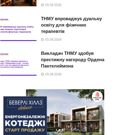
05.08.2026
ТНМУ впроваджує дуальну
освіту для фізичних
терапевтів
05.08.2026
Викладач ТНМУ здобув
престижну нагороду Ордена
Пантелеймона
05.08.2026