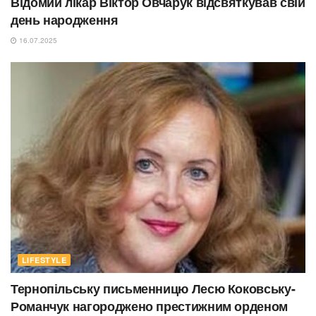
Відомий лікар Віктор Овчарук відсвяткував свій
день народження
16.07.2025
LIFESTYLE
Тернопільську письменницю Лесю Коковську-
Романчук нагороджено престижним орденом