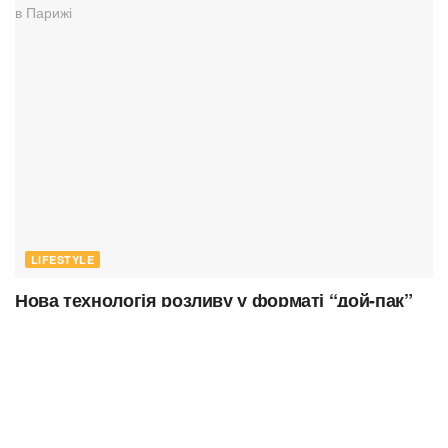
LIFESTYLE
Нова технологія розливу у форматі “дой-пак”
незабаром запрацює у Фермерському
господарстві “Гадз”
26.08.2023