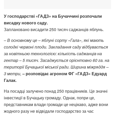
У господарстві «ГАДЗ» на Бучаччині розпочали
висадку нового саду.
Заплановано висадити 250 тисяч саджанців яблунь.
– В основному це – яблуні сорту «Гала», які мають
солодкі червоні плоди. Закладання саду відбувається
за новітньою технологією: кількість саджанців на
гектар – 5 тисяч. Засаджується орієнтовно 60 га. на
території Бучацької міської ради. Ширина міжряддя –
3 метри,
–
розповідає агроном ФГ «ГАДЗ» Едуард
Галак.
На посадці залучено понад 250 працівників. Це значні
інвестиції в Бучацьку громаду. Однак, попри це,
представникам влади громади це нецікаво, адже вони
жодного разу не відвідали господарство за час