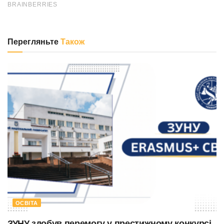
Перегляньте
Також
ОСВІТА
ЗУНУ здобув перемогу у престижному конкурсі