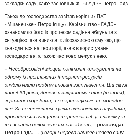
закладки саду, каже засновник ФГ «ГАДЗ» Петро Гадз.
Також до господарства завітав керівник ПАТ
«Мшанецьке» Петро Іліщук. Керівництво «ГАДЗ»
ознайомило його із процесом садіння яблунь та з
ситуацією, яка виникла із лісозахисною смугою, що
знаходиться на території, яка є в користуванні
господарства, а також частково межує з нею.
– Недобросовісні місцеві політичні конкуренти на
одному із проплачених інтернет-ресурсів
опублікували необґрунтовані звинувачення. Цій смузі
понад 60 років, дерева в аварійному стані (тополя),
заражені хворобами, що перенесуться на молодий
сад. За погодженням з усіма відповідними службами,
проводиться очищення території від цієї лісосмуги
та висадка нових зелених насаджень
,
– розповідає
Петро Гадз. –
Цьогоріч дерева нашого нового саду