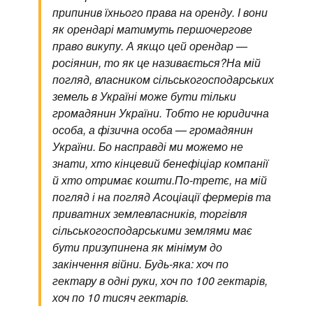
припинив їхнього права на оренду. І вони
як орендарі матимуть першочергове
право викупу. А якщо цей орендар —
росіянин, то як це називається?
На мій
погляд, власником сільськогосподарських
земель в Україні може бути тільки
громадянин України. Тобто не юридична
особа, а фізична особа — громадянин
України. Бо насправді ми можемо не
знати, хто кінцевий бенефіціар компанії
й хто отримає кошти.
По-третє, на мій
погляд і на погляд Асоціації фермерів та
приватних землевласників, торгівля
сільськогосподарськими землями має
бути призупинена як мінімум до
закінчення війни. Будь-яка: хоч по
гектару в одні руки, хоч по 100 гектарів,
хоч по 10 тисяч гектарів.