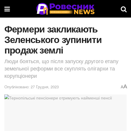
Фермери закликають
Зеленського зупинити
продаж землі
Люди бояться, що після запуску другого етапу
земельної реформи все скуплять олігархи та
корупціонери
A
Опубліковано: 27 Грудня, 2023
A