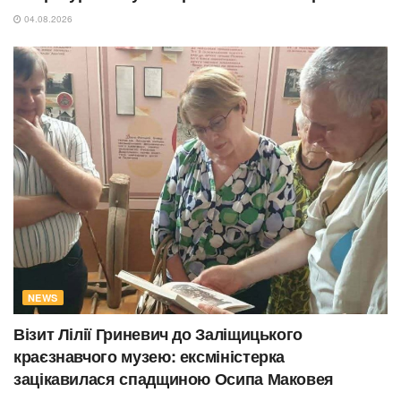
04.08.2026
NEWS
Візит Лілії Гриневич до Заліщицького
краєзнавчого музею: ексміністерка
зацікавилася спадщиною Осипа Маковея