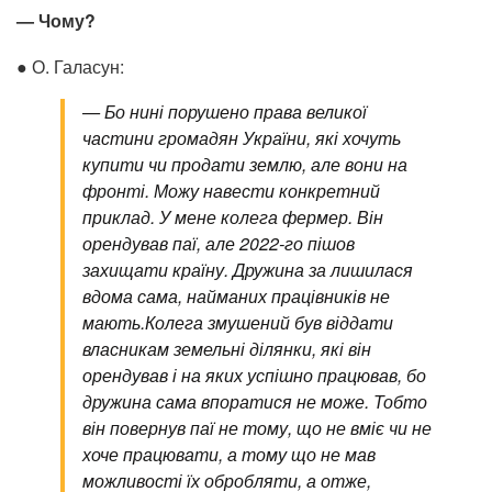
— Чому?
● О. Галасун:
—
Бо нині порушено права великої
частини громадян України, які хочуть
купити чи продати землю, але вони на
фронті. Можу навести конкретний
приклад. У мене колега фермер. Він
орендував паї, але 2022-го пішов
захищати країну. Дружина за лишилася
вдома сама, найманих працівників не
мають.
Колега змушений був віддати
власникам земельні ділянки, які він
орендував і на яких успішно працював, бо
дружина сама впоратися не може. Тобто
він повернув паї не тому, що не вміє чи не
хоче працювати, а тому що не мав
можливості їх обробляти, а отже,