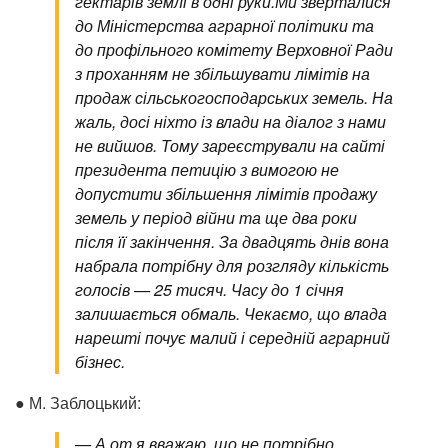
гектарів землі в одні руки.
Ми зверталися
до Міністерства аграрної політики та
до профільного комітету Верховної Ради
з проханням не збільшувати лімітів на
продаж сільськогосподарських земель. На
жаль, досі ніхто із влади на діалог з нами
не вийшов. Тому зареєстрували на сайті
президента петицію з вимогою не
допустити збільшення лімітів продажу
земель у період війни та ще два роки
після її закінчення. За двадцять днів вона
набрала потрібну для розгляду кількість
голосів — 25 тисяч. Часу до 1 січня
залишається обмаль. Чекаємо, що влада
нарешті почує малий і середній аграрний
бізнес.
● М. Заблоцький:
— А от я вважаю, що не потрібно