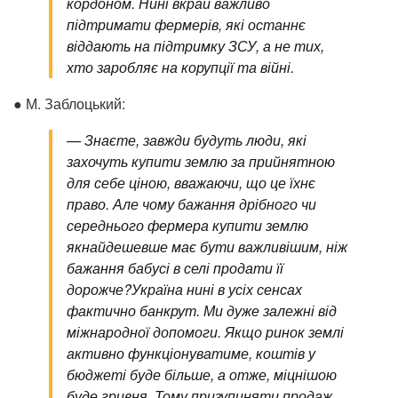
кордоном. Нині вкрай важливо
підтримати фермерів, які останнє
віддають на підтримку ЗСУ, а не тих,
хто заробляє на корупції та війні.
● М. Заблоцький:
—
Знаєте, завжди будуть люди, які
захочуть купити землю за прийнятною
для себе ціною, вважаючи, що це їхнє
право. Але чому бажання дрібного чи
середнього фермера купити землю
якнайдешевше має бути важливішим, ніж
бажання бабусі в селі продати її
дорожче?
Україна нині в усіх сенсах
фактично банкрут. Ми дуже залежні від
міжнародної допомоги. Якщо ринок землі
активно функціонуватиме, коштів у
бюджеті буде більше, а отже, міцнішою
буде гривня. Тому призупиняти продаж