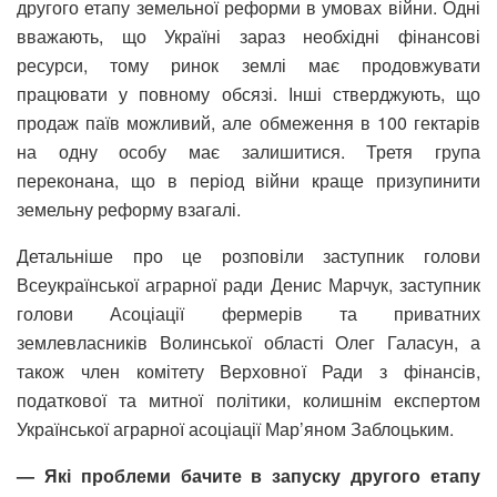
другого етапу земельної реформи в умовах війни. Одні
вважають, що Україні зараз необхідні фінансові
ресурси, тому ринок землі має продовжувати
працювати у повному обсязі. Інші стверджують, що
продаж паїв можливий, але обмеження в 100 гектарів
на одну особу має залишитися. Третя група
переконана, що в період війни краще призупинити
земельну реформу взагалі.
Детальніше про це розповіли заступник голови
Всеукраїнської аграрної ради Денис Марчук, заступник
голови Асоціації фермерів та приватних
землевласників Волинської області Олег Галасун, а
також член комітету Верховної Ради з фінансів,
податкової та митної політики, колишнім експертом
Української аграрної асоціації Мар’яном Заблоцьким.
— Які проблеми бачите в запуску другого етапу