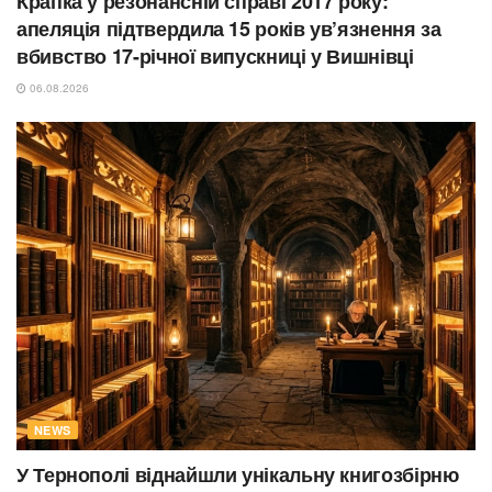
Крапка у резонансній справі 2017 року:
апеляція підтвердила 15 років ув’язнення за
вбивство 17-річної випускниці у Вишнівці
06.08.2026
NEWS
У Тернополі віднайшли унікальну книгозбірню