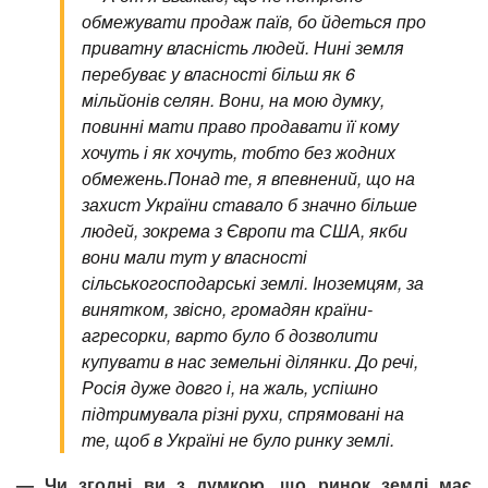
обмежувати продаж паїв, бо йдеться про
приватну власність людей. Нині земля
перебуває у власності більш як 6
мільйонів селян. Вони, на мою думку,
повинні мати право продавати її кому
хочуть і як хочуть, тобто без жодних
обмежень.
Понад те, я впевнений, що на
захист України ставало б значно більше
людей, зокрема з Європи та США, якби
вони мали тут у власності
сільськогосподарські землі. Іноземцям, за
винятком, звісно, громадян країни-
агресорки, варто було б дозволити
купувати в нас земельні ділянки. До речі,
Росія дуже довго і, на жаль, успішно
підтримувала різні рухи, спрямовані на
те, щоб в Україні не було ринку землі.
— Чи згодні ви з думкою, що ринок землі має